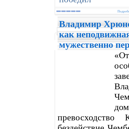
Подробн
Владимир Хрюно
как неподвижна
мужественно пе
«От
осо
зав
Вл
Ч
до
превосходство 
бездействие Чем