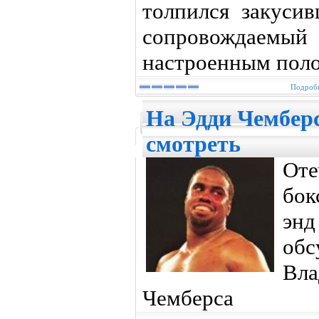
толпился закуси
сопровождаемый
настроенным пол
Подробн
На Эдди Чембер
смотреть
От
бок
эн
обс
Вл
Чемберса