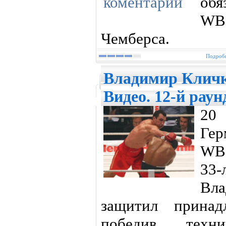
обя
WB
Чемберса.
Подробн
Владимир Кличк
Видео. 12-й раун
20 
Ге
WB
33
Вл
защитил принад
победив техн