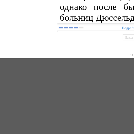
однако после б
больниц Дюссель
Подробн
Назад
KO