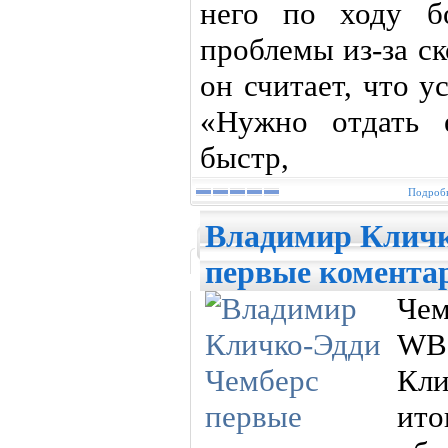
него по ходу б
проблемы из-за с
он считает, что 
«Нужно отдать 
быстр,
Подробн
Владимир Кличк
первые комента
Че
WB
Кл
ит