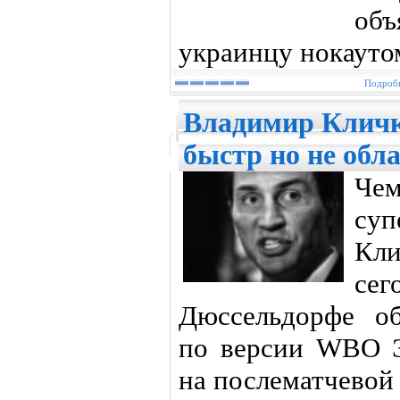
объ
украинцу нокауто
Подробн
Владимир Кличк
быстр но не обл
Че
суп
Кл
с
Дюссельдорфе об
по версии WBO Э
на послематчевой