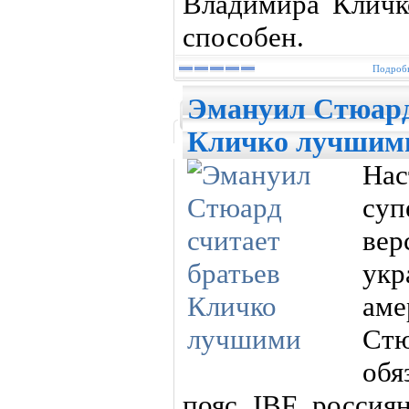
Владимира Кличко
способен.
Подробн
Эмануил Стюард
Кличко лучшим
Нас
су
ве
укр
ам
Ст
обя
пояс IBF россия