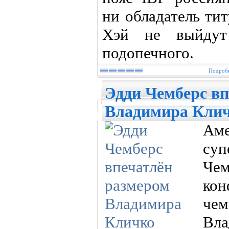
ни обладатель ти
Хэй не выйдут
подопечного.
Подробн
Эдди Чемберс вп
Владимира Кли
Аме
су
Че
ко
че
Вл