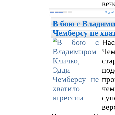
вече
Подробн
В бою с Владим
Чемберсу не хва
Нас
Че
ста
по
пр
ч
су
ве