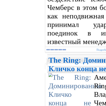
Чемберс в этом б
как неподвижна
принимал удар
поединок в инт
известный менед
Подробн
The Ring: Доми
Кличко конца не
Ам
Ri
Вл
Чем