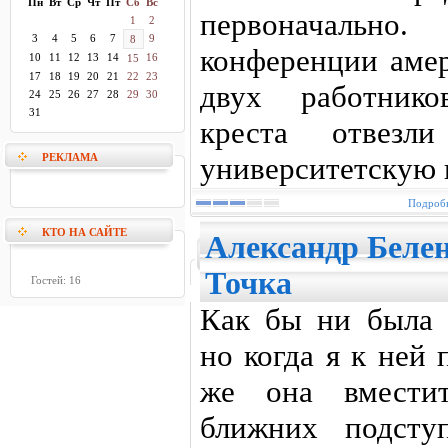
Пн
Вт
Ср
Чт
Пт
Сб
Вс
первоначально
1
2
3
4
5
6
7
9
8
конференции аме
10
11
12
13
14
16
15
17
18
19
20
21
22
23
двух работнико
24
25
26
27
28
29
30
31
креста отвезл
РЕКЛАМА
университетскую 
Подробн
КТО НА САЙТЕ
Александр Беле
Точка
Гостей: 16
Как бы ни была 
но когда я к ней 
же она вмести
ближних подсту