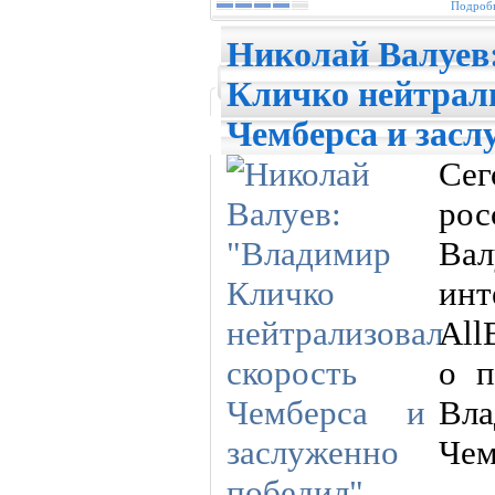
Подробн
Николай Валуев
Кличко нейтрал
Чемберса и засл
Се
рос
Вал
ин
All
о п
Вл
Чем