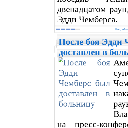
двенадцатом раун
Эдди Чемберса.
Подробне
После боя Эдди 
доставлен в бол
Аме
су
Че
нак
ра
Вла
на пресс-конфе