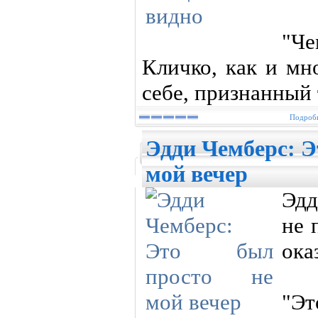
"Ч
Кличко, как и мн
себе, признанный 
Подробн
Эдди Чемберс: Э
мой вечер
Эдд
не 
ока
"Э