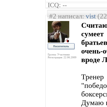
ICQ: --
#2 написал:
vist
(22
Считаю
сумее
братье
очень
Группа: Участники
вроде 
Регистрация: 22.06.2009
Трене
"побед
боксер
Думаю п