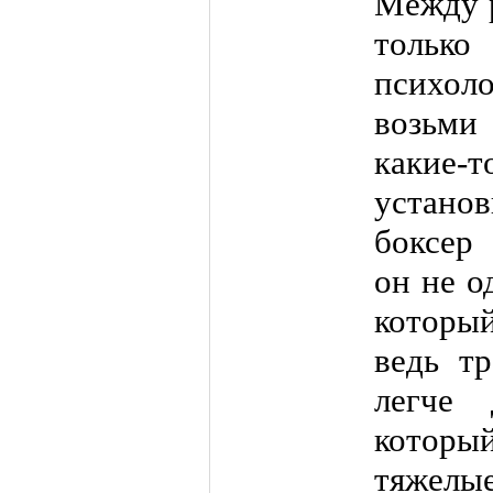
Между р
тольк
психол
возьми 
какие-
устано
боксер 
он не о
который
ведь тр
легче 
которы
тяжелые