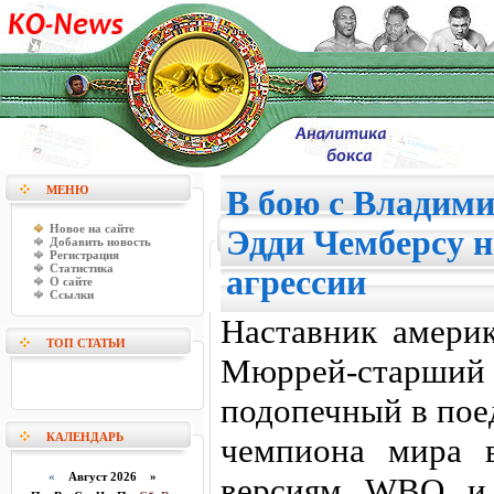
МЕНЮ
В бою с Владим
Новое на сайте
Эдди Чемберсу н
Добавить новость
Регистрация
Статистика
агрессии
О сайте
Ссылки
Наставник амери
ТОП СТАТЬИ
Мюррей-старш
подопечный в пое
КАЛЕНДАРЬ
чемпиона мира 
«
Август 2026 »
версиям WBO и 