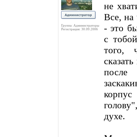
не хват
Все, на
- это б
Группа: Администраторы
Регистрация: 30.09.2006
с тобой
того, 
сказать
после
заскак
корпус
голову"
духе.