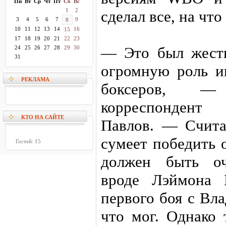
Пн
Вт
Ср
Чт
Пт
Сб
Вс
1
2
сделал все, на чт
3
4
5
6
7
9
8
10
11
12
13
14
16
15
17
18
19
20
21
22
23
— Это был жестк
24
25
26
27
28
29
30
31
огромную роль и
РЕКЛАМА
боксеров, —
корреспондент 
КТО НА САЙТЕ
Павлов. — Счита
сумеет победить 
Гостей: 15
должен быть оч
вроде Лэймона 
первого боя с Вл
что мог. Однако 