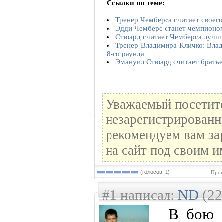
Ссылки по теме:
Тренер Чемберса считает свое
Эдди Чемберс станет чемпионом
Стюард считает Чемберса лучш
Тренер Владимира Кличко: Влад
8-го раунда
Эмануил Стюард считает брать
Уважаемый посетите
незарегистрированн
рекомендуем вам за
на сайт под своим и
(голосов: 1)
Прос
#1 написал:
ND
(22
В бою 