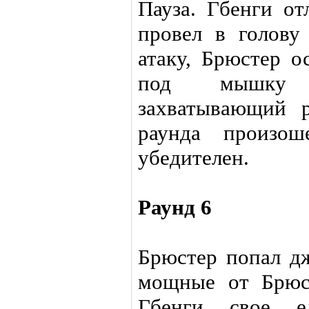
Пауза. Гбенги о
провел в голову
атаку, Брюстер о
под мышку 
захватывающий 
раунда произош
убедителен.
Раунд 6
Брюстер попал д
мощные от Брюст
Гбенги свое ед