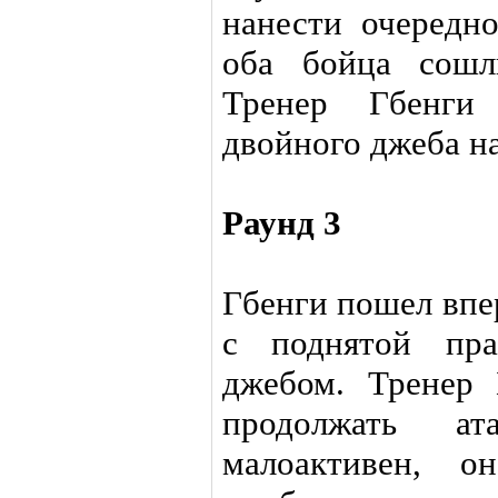
нанести очередн
оба бойца сошл
Тренер Гбенги
двойного джеба н
Раунд 3
Гбенги пошел впе
с поднятой пра
джебом. Тренер 
продолжать ат
малоактивен, о