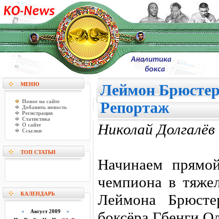
МЕНЮ
Леймон Брюстер 
Новое на сайте
Репортаж
Добавить новость
Регистрация
Статистика
Николай Долгалёв
О сайте
Ссылки
ТОП СТАТЬИ
Начинаем прямо
чемпиона в тяже
КАЛЕНДАРЬ
Леймона Брюсте
«
Август 2009
»
боксёра Гбенги О