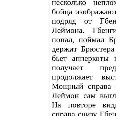
несколько непло
бойца изображают
подряд от Гбен
Леймона. Гбенг
попал, поймал Б
держит Брюстера 
бьет апперкоты 
получает пред
продолжает выс
Мощный справа 
Леймон сам выгл
На повторе вид
справа снизу Гбе