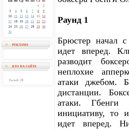
Пн
Вт
Ср
Чт
Пт
Сб
Вс
1
2
3
4
5
6
7
8
9
10
11
12
13
14
15
16
Раунд 1
17
18
19
20
21
22
23
24
25
26
27
28
29
30
31
Брюстер начал с
РЕКЛАМА
идет вперед. К
разводит боксе
КТО НА САЙТЕ
неплохие аппер
атаки джебом. 
Гостей: 28
дистанции. Бок
атаки. Гбенги 
инициативу, то 
идет вперед. Н