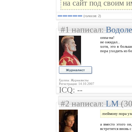
на сайт под своим и
(голосов: 2)
#1 написал:
Водол
оппа-на!
не ожидал...
хотя, это в больш
пора уходить из бо
Группа: Журналисты
Регистрация: 14.10.2007
ICQ: --
#2 написал:
LM
(30
лэеймону пора ух
а вместо этого он
встретится вновь с