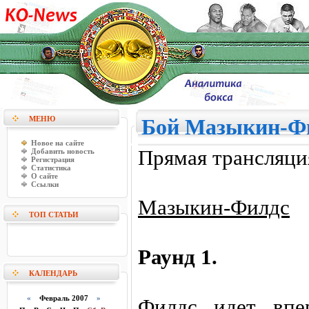
МЕНЮ
Бой Мазыкин-Фи
Новое на сайте
Прямая трансляци
Добавить новость
Регистрация
Статистика
О сайте
Ссылки
Мазыкин-Филдс
ТОП СТАТЬИ
Раунд 1.
КАЛЕНДАРЬ
«
Февраль 2007
»
Филдс идет впе