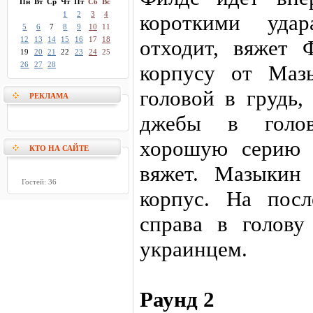
Пн
Вт
Ср
Чт
Пт
Сб
Вс
1
2
3
4
короткими уда
5
6
7
8
9
10
11
12
13
14
15
16
17
18
отходит, вяжет 
19
20
21
22
23
24
25
26
27
28
корпусу от Маз
головой в грудь,
РЕКЛАМА
джебы в голов
хорошую серию 
КТО НА САЙТЕ
вяжет. Мазыкин
Гостей: 36
корпус. На пос
справа в голову
украинцем.
Раунд 2