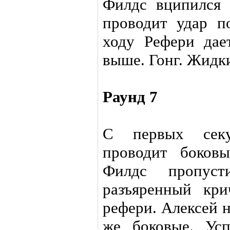
Филдс вципился 
проводит удар п
ходу Рефери дае
выше. Гонг. Жидки
Раунд 7
С первых сек
проводит боков
Филдс пропуст
разъяренный кр
рефери. Алексей н
же боковые. Усп