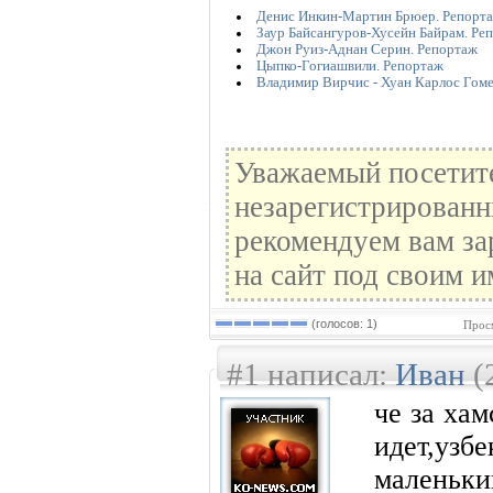
Денис Инкин-Мартин Брюер. Репорт
Заур Байсангуров-Хусейн Байрам. Ре
Джон Руиз-Аднан Серин. Репортаж
Цыпко-Гогиашвили. Репортаж
Владимир Вирчис - Хуан Карлос Гоме
Уважаемый посетите
незарегистрированн
рекомендуем вам за
на сайт под своим и
(голосов: 1)
Прос
#1 написал:
Иван
(
че за ха
идет,узб
маленьки