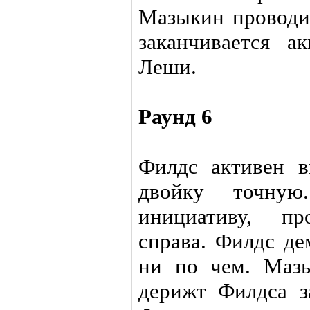
Мазыкин проводит
заканчивается а
Леши.
Раунд 6
Филдс активен в
двойку точную
инициативу, п
справа. Филдс де
ни по чем. Маз
дерижт Филдса за