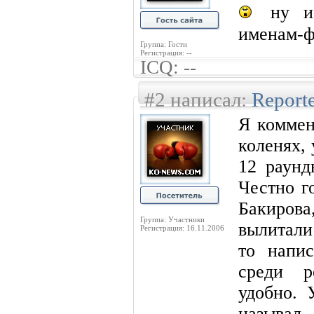
ну и 
именам-
Группа: Гости
Регистрация: --
ICQ: --
#2 написал:
Report
Я коммен
коленях, 
12 раунд
Честно г
Бакирова
Группа: Участники
вылитали 
Регистрация: 16.11.2006
то напис
среди р
удобно. 
называл.