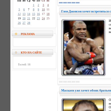
Пн
Вт
Ср
Чт
Пт
Сб
Вс
1
2
3
4
5
6
7
8
9
10
11
Глен Джонсон хочет встретиться
12
13
14
15
16
17
18
19
20
21
22
23
24
25
И
26
27
28
с
в
в
РЕКЛАМА
КТО НА САЙТЕ
Гостей: 16
Маскаев уже хочет обоих братье
О
н
О