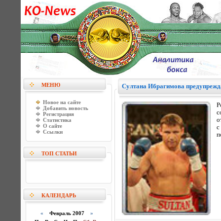
МЕНЮ
Султана Ибрагимова предупрежда
Новое на сайте
Р
Добавить новость
с
Регистрация
о
Статистика
О сайте
с
Ссылки
п
ТОП СТАТЬИ
КАЛЕНДАРЬ
«
Февраль 2007
»