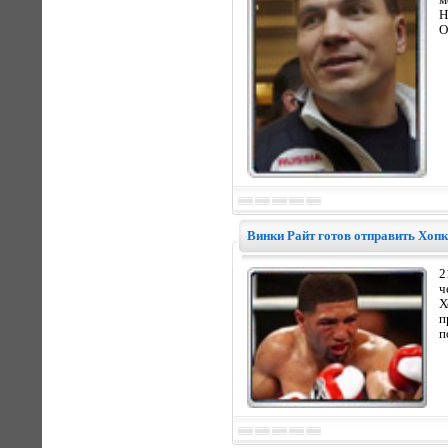
м
Н
О
Винки Райт готов отправить Хопк
2
ч
Х
п
п