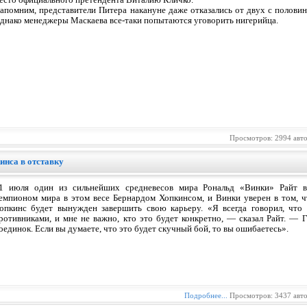
есто официального претендента Виталию Кличко.
апомним, представители Питера накануне даже отказались от двух с полови
днако менеджеры Маскаева все-таки попытаются уговорить нигерийца.
Просмотров: 2994 авт
инса в отставку
1 июля один из сильнейших средневесов мира Рональд «Винки» Райт 
емпионом мира в этом весе Бернардом Хопкинсом, и Винки уверен в том, ч
опкинс будет вынужден завершить свою карьеру. «Я всегда говорил, что
ротивниками, и мне не важно, кто это будет конкретно, — сказал Райт. — 
оединок. Если вы думаете, что это будет скучный бой, то вы ошибаетесь».
Подробнее...
Просмотров: 3437 авт