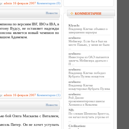
ор:
admin
16 февраля 2007
Комментарии (0)
Новости
КОММЕНТАРИИ
пиона по версиям IBF, IBO и IBA, в
Klyuch
:
тону Вудсу, не оставляет надежды
Владимир Кличко объявил о
завершении карьеры
жонсона является новый чемпион по
омашом Адамеком.
oroboro
:
Мейвезер: Если бы я был на
месте Пакьяо, у меня не было
...
oroboro
:
Инвесторы из ОАЭ пытаются
завлечь Мейвезера драться с
П ...
oroboro
:
Владимир Кличко победил
Кубрата Пулева нокаутом
oroboro
:
Владимир Кличко
нокаутировал Кубрата Пулева
oroboro
:
ор:
admin
16 февраля 2007
Комментарии (1)
Рой Джонс
прокомментировал шансы
Хопкинса и Ковалева
Новости
ND
:
По словам Шеннона Бриггса,
ько бой Олега Маскаева с Виталием,
он начал получать угрозы от
...
юэль Питер. Он не хочет уступать
Civilization
: