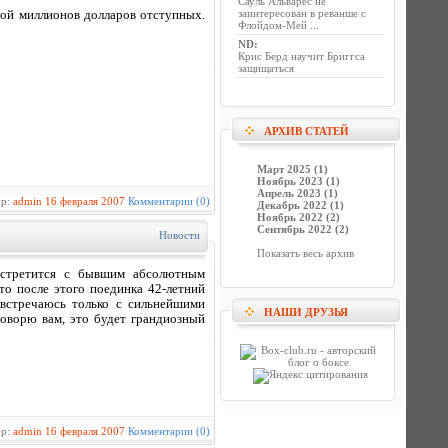
Сауль Альварес не
заинтересован в реванше с
ной миллионов долларов отступных.
Флойдом-Мей ...
ND
:
Крис Берд научит Бриггса
защищаться
АРХИВ СТАТЕЙ
Март 2025 (1)
Ноябрь 2023 (1)
Апрель 2023 (1)
ор:
admin
16 февраля 2007
Комментарии (0)
Декабрь 2022 (1)
Ноябрь 2022 (2)
Сентябрь 2022 (2)
Новости
Показать весь архив
встретится с бывшим абсолютным
то после этого поединка 42-летний
 встречаюсь только с сильнейшими
НАШИ ДРУЗЬЯ
Говорю вам, это будет грандиозный
ор:
admin
16 февраля 2007
Комментарии (0)