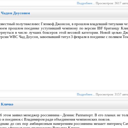
Подробнее...
Просмотров: 3617 авт
 с Чадом Доусоном
звестный полутяжеловес Гленкоф Джонсон, в прошлом владевший титулами чем
воем прошлом поединке уступивший чемпиону по версии IBF британцу Клин
ернуться в число лучших боксеров этой весовой категории. Новой целью Д
ерсии WBC Чад Доусон, завоевавший титул 3 февраля в поединке с поляком Т
Подробнее...
Просмотров: 3157 авт
в Кличко
б этом заявил менеджер россиянина - Деннис Раппапорт. В его планах не тол
о и поединок с Владимиром ради объединения чемпионских поясов.
днако до сих пор амбициозным намерениям россиянина мешает нигериец Сам