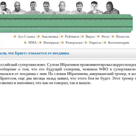
Зал Славы
|
Аналитика
|
Рейтинги
|
Видео
|
Фото
|
Новости
MMA
|
Интервью
|
Репортажи
|
Опросы
|
Комментарии
ли, что Бриггс откажется от поединка
оссийский супертяжеловес Султан Ибрагимов прокомментировал корреспонде
ообщение о том, что его будущий соперник, чемпион WBO в супертяжело
тказался от поединка с ним. По словам Ибрагимова, американский тренер, в за
 Бриггсом, еще два месяца назад заявил, что этого боя не будет. Этот тренер
озвонил и напомнил, что как он говорил, так и вышло.