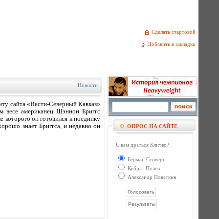
Сделать стартовой
Добавить в закладки
Новости
нту сайта «Вести-Северный Кавказ»
м весе американец Шэннон Бриггс
ле которого он готовился к поединку
 хорошо знает Бриггса, и недавно он
ОПРОС НА САЙТЕ
С кем драться Кличко?
Берман Стиверн
Кубрат Пулев
Александр Поветкин