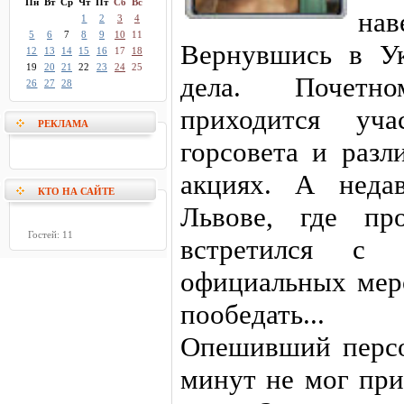
Пн
Вт
Ср
Чт
Пт
Сб
Вс
на
1
2
3
4
5
6
7
8
9
10
11
Вернувшись в Ук
12
13
14
15
16
17
18
19
20
21
22
23
24
25
дела. Почет
26
27
28
приходится уча
РЕКЛАМА
горсовета и разл
акциях. А неда
КТО НА САЙТЕ
Львове, где пр
Гостей: 11
встретился с 
официальных мер
пообедать...
Опешивший персо
минут не мог при