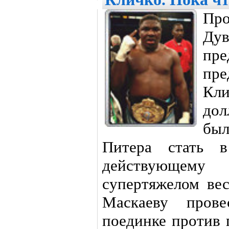
Про
Ду
пре
пр
Кл
дол
бы
Питера стать в
действующем
супертяжелом ве
Маскаеву пров
поединке против 