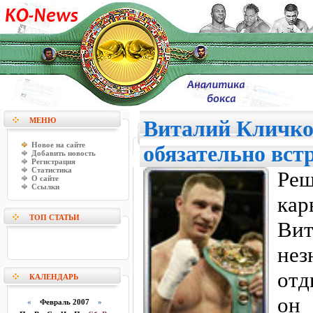
МЕНЮ
Виталий Кличко
Новое на сайте
обязательно вст
Добавить новость
Регистрация
Статистика
Ре
О сайте
Ссылки
кар
ТОП СТАТЬИ
Ви
нез
отд
КАЛЕНДАРЬ
он 
«
Февраль 2007
»