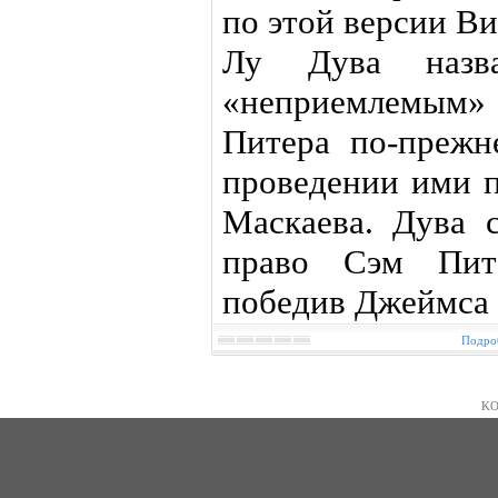
по этой версии Ви
Лу Дува назва
«неприемлемым» 
Питера по-прежн
проведении ими 
Маскаева. Дува с
право Сэм Пите
победив Джеймса 
Подроб
KO