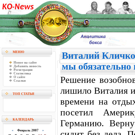
МЕНЮ
Виталий Кличко
Новое на сайте
мы обязательно
Добавить новость
Регистрация
Статистика
Решение возобнов
О сайте
Ссылки
лишило Виталия и
ТОП СТАТЬИ
времени на отды
посетил Америк
КАЛЕНДАРЬ
Германию. Верну
«
Февраль 2007
»
сидит без дела.