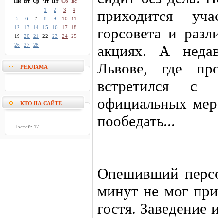
Пн
Вт
Ср
Чт
Пт
Сб
Вс
1
2
3
4
приходится уча
5
6
7
8
9
10
11
12
13
14
15
16
17
18
горсовета и разл
19
20
21
22
23
24
25
26
27
28
акциях. А неда
Львове, где пр
РЕКЛАМА
встретился с 
официальных мер
КТО НА САЙТЕ
пообедать...
Гостей: 17
Опешивший персо
минут не мог при
гостя. Заведение 