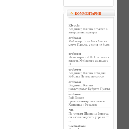
КОММЕНТАРИИ
Klyuch
:
Владимир Кличко объявил о
завершении карьеры
oroboro
:
Мейвезер: Если бы я был на
месте Пакьяо, у меня не было
...
oroboro
:
Инвесторы из ОАЭ пытаются
завлечь Мейвезера драться с
П ...
oroboro
:
Владимир Кличко победил
Кубрата Пулева нокаутом
oroboro
:
Владимир Кличко
нокаутировал Кубрата Пулева
oroboro
:
Рой Джонс
прокомментировал шансы
Хопкинса и Ковалева
ND
:
По словам Шеннона Бриггса,
он начал получать угрозы от
...
Civilization
: