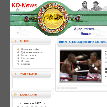
МЕНЮ
Видео. Одли Харрисон vs Майкл 
Новое на сайте
С
Добавить новость
2
Регистрация
п
Статистика
О сайте
н
Ссылки
п
Ш
В
ТОП СТАТЬИ
С
КАЛЕНДАРЬ
«
Февраль 2007
»