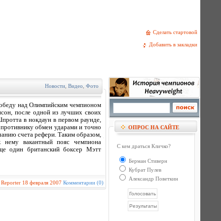
Сделать стартовой
Добавить в закладки
Новости
,
Видео
,
Фото
победу над Олимпийским чемпионом
исон, после одной из лучших своих
протта в нокдаун в первом раунде,
 противнику обмен ударами и точно
ОПРОС НА САЙТЕ
чанию счета рефери. Таким образом,
к нему вакантный пояс чемпиона
С кем драться Кличко?
еще один британский боксер Мэтт
Берман Стиверн
Кубрат Пулев
Александр Поветкин
:
Reporter
18 февраля 2007
Комментарии (0)