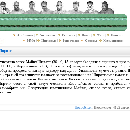
Зал Славы
|
Аналитика
|
Рейтинги
|
Видео
|
Фото
|
Новости
MMA
|
Интервью
|
Репортажи
|
Опросы
|
Комментарии
Шпротт
упертяжеловес Майкл Шпротт (30-10, 15 нокаутов) одержал внушительную 
000 Одли Харрисоном (21-3, 16 нокаутов) нокаутом в третьем раунде. Харр
обед за профессиональную карьеру над Дэнни Уильямсом, сумел отправить Ш
о к третьей трехминутке полностью восстановившийся Шпротт смог навязать
робить левый боковой. После этого удара Харрисон не смог подняться до окон
протт отстоял свой титул чемпиона Европейского союза и прибавил 
еликобритании. Следующим противником Майкла, скорее всего, станет 
келтон.
Подробнее...
Просмотров: 4122 автор