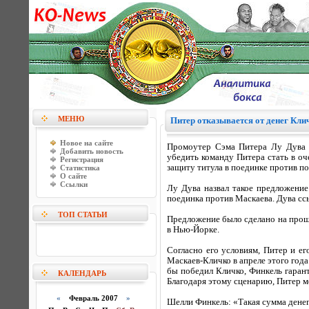
МЕНЮ
Питер отказывается от денег Кли
Новое на сайте
Промоутер Сэма Питера Лу Дува о
Добавить новость
убедить команду Питера стать в о
Регистрация
защиту титула в поединке против п
Статистика
О сайте
Ссылки
Лу Дува назвал такое предложени
поединка против Маскаева. Дува ссы
ТОП СТАТЬИ
Предложение было сделано на прош
в Нью-Йорке.
Согласно его условиям, Питер и е
Маскаев-Кличко в апреле этого год
бы победил Кличко, Финкель гарант
КАЛЕНДАРЬ
Благодаря этому сценарию, Питер мо
«
Февраль 2007
»
Шелли Финкель: «Такая сумма денег