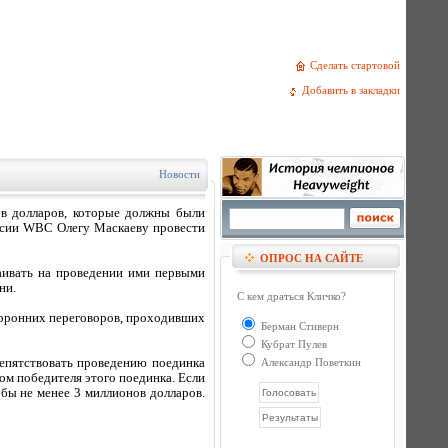
Сделать стартовой
Добавить в закладки
Новости
ов долларов, которые должны были
ерсии WBC Олегу Маскаеву провести
ОПРОС НА САЙТЕ
аивать на проведении ими первыми
ни.
С кем драться Кличко?
торонних переговоров, проходивших
Берман Стиверн
Кубрат Пулев
репятствовать проведению поединка
Александр Поветкин
ом победителя этого поединка. Если
 бы не менее 3 миллионов долларов.