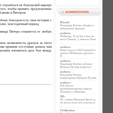
но отразиться на боксерской карьере
 того, чтобы принять предложенные
КОММЕНТАРИИ
Кличко и Питером.
 обоих боксеров есть свои истории с
Klyuch
:
более, чем годичный период.
Владимир Кличко объявил о
завершении карьеры
оманда Питера откажется от любых
oroboro
:
Мейвезер: Если бы я был на
месте Пакьяо, у меня не было
...
чить возможность драться за титул
 мы приняли отступные деньги, нам
oroboro
:
Инвесторы из ОАЭ пытаются
 должна вложиться дата боя между
завлечь Мейвезера драться с
П ...
oroboro
:
Владимир Кличко победил
Кубрата Пулева нокаутом
oroboro
:
Владимир Кличко
нокаутировал Кубрата Пулева
oroboro
:
Рой Джонс
прокомментировал шансы
Хопкинса и Ковалева
ND
:
По словам Шеннона Бриггса,
он начал получать угрозы от
...
Civilization
: