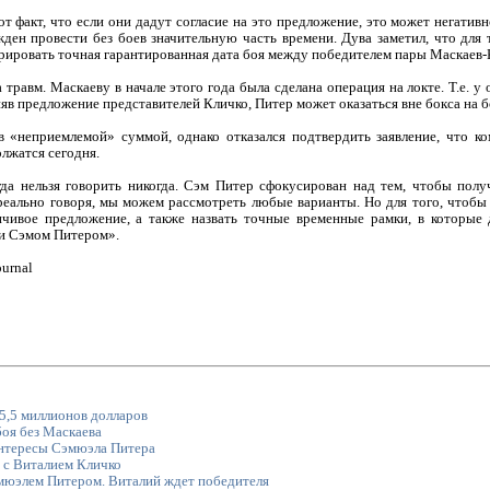
от факт, что если они дадут согласие на это предложение, это может негатив
ден провести без боев значительную часть времени. Дува заметил, что для
рировать точная гарантированная дата боя между победителем пары Маскаев-
 травм. Маскаеву в начале этого года была сделана операция на локте. Т.е. у
няв предложение представителей Кличко, Питер может оказаться вне бокса на 
в «неприемлемой» суммой, однако отказался подтвердить заявление, что к
лжатся сегодня.
гда нельзя говорить никогда. Сэм Питер сфокусирован над тем, чтобы полу
 реально говоря, мы можем рассмотреть любые варианты. Но для того, чтобы
нчивое предложение, а также назвать точные временные рамки, в которые
и Сэмом Питером».
ournal
,5 миллионов долларов
оя без Маскаева
интересы Сэмюэла Питера
 с Виталием Кличко
эмюэлем Питером. Виталий ждет победителя