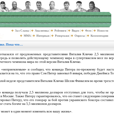
Зал Славы
|
Аналитика
|
Рейтинги
|
Видео
|
Фото
|
Новости
MMA
|
Интервью
|
Репортажи
|
Опросы
|
Комментарии
чко. Пока что…
тказался от предложенных представителями Виталия Кличко 2,5 миллион
чередь и позволить действующему чемпиону мира в супертяжелом весе по в
очетного чемпиона мира по этой версии Виталия Кличко.
е «неприемлемым» и сообщил, что команда Питера по-прежнему будет наст
лается на то, что это право Сэм Питер завоевал 6 января, победив Джеймса То
лой неделе представителем Виталия Кличко Шелли Финкелем во время трехс
го команда получала 2,5 миллиона долларов отступных для того, чтобы не п
а в Москве. Также Питеру гарантировалось, что он станет следующим соперник
ировал Питеру, что его гонорар за бой против украинского боксера составил
г стать богаче на 5,5 миллионов долларов.
 может в один момент изменить всю вашу жизнь».