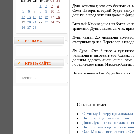
Пн
Вт
Ср
Чт
Пт
Сб
Вс
Дува отмечает, что его беспокоит т
1
2
3
4
Сэма Питера, который будет вынуж
5
6
7
8
9
10
11
деньги, в предложении должна фигу
12
13
14
15
16
17
18
19
20
21
22
23
24
25
Виталий Кличко ушел из бокса из-за
26
27
28
травмами. Дува опасается, что, при
Дува назвал 2,5 миллиона долларо
РЕКЛАМА
отступных денег. Переговоры продо
Лу Дува: «Это бизнес, а тут нико
чемпиона и завоевать его. Однако,
должны сделать очень-очень зама
КТО НА САЙТЕ
победителем пары Маскаев-Кличко 
По материалам Las Vegas Review - J
Гостей: 17
Ссылки по теме:
Сэмюэлу Питеру предложили 5
Питер требует чемпионского б
Дино Дува готов отстаивать 
Питер начал подготовку к бою
Олег Маскаев встретится с С