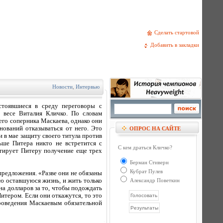
Сделать стартовой
Добавить в закладки
Новости
,
Интервью
тоявшиеся в среду переговоры с
 весе Виталия Кличко. По словам
го соперника Маскаева, однако они
нований отказываться от него. Это
ОПРОС НА САЙТЕ
 в мае защиту своего титула против
ьше Питера никто не встретится с
С кем драться Кличко?
нтирует Питеру получение еще трех
Берман Стиверн
Кубрат Пулев
предложения. «Разве они не обязаны
ю оставшуюся жизнь, и жить только
Александр Поветкин
она долларов за то, чтобы подождать
Питером. Если они откажутся, то это
роведения Маскаевым обязательной