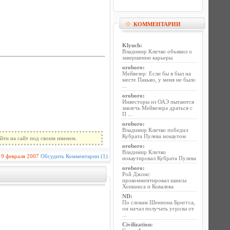
КОММЕНТАРИИ
Klyuch
:
Владимир Кличко объявил о
завершении карьеры
oroboro
:
Мейвезер: Если бы я был на
месте Пакьяо, у меня не было
...
oroboro
:
Инвесторы из ОАЭ пытаются
завлечь Мейвезера драться с
П ...
oroboro
:
Владимир Кличко победил
Кубрата Пулева нокаутом
йти на сайт под своим именем.
oroboro
:
Владимир Кличко
9 февраля 2007
Обсудить
Комментарии (1)
нокаутировал Кубрата Пулева
oroboro
:
Рой Джонс
прокомментировал шансы
Хопкинса и Ковалева
ND
:
По словам Шеннона Бриггса,
он начал получать угрозы от
...
Civilization
: