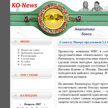
МЕНЮ
Сэмюэлу Питеру предложили 5,5 
Новое на сайте
Промоутер чемпиона WBC в супе
Добавить новость
представителями обязательного 
Регистрация
Раппапорта, четырехчасовые перег
Статистика
О сайте
сделали очень выгодное предложен
Ссылки
предложение содержит отступные Пи
Виталия Кличко в Москве. Письме
победителем майского поединка. И 
ТОП СТАТЬИ
миллионов долларов.
По мнению Раппапорта, будет прост
посоветовать своему боксеру прин
за счет процентов с этих денег, — 
с обязательной защитой один месяц?
КАЛЕНДАРЬ
решение станет самым неудачным в
защиты титула истекает только в авг
«
Февраль 2007
»