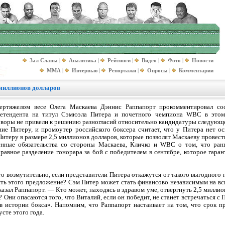
Зал Славы
|
Аналитика
|
Рейтинги
|
Видео
|
Фото
|
Новости
MMA
|
Интервью
|
Репортажи
|
Опросы
|
Комментарии
миллионов долларов
ртяжелом весе Олега Маскаева Дэннис Раппапорт прокомментировал сос
претендента на титул Сэмюэла Питера и почетного чемпиона WBC в этом
оворы не привели к решению разногласий относительно кандидатуры следующе
ие Питеру, и промоутер российского боксера считает, что у Питера нет ос
теру в размере 2,5 миллионов долларов, которые позволят Маскаеву провести
нные обязательства со стороны Маскаева, Кличко и WBC о том, что ран
равное разделение гонорара за бой с победителем в сентябре, которое гара
о возмутительно, если представители Питера откажутся от такого выгодного 
ять этого предложение? Сэм Питер может стать финансово независимым на вс
сказал Раппапорт. — Кто может, находясь в здравом уме, отвергнуть 2,5 милли
 Они опасаются того, что Виталий, если он победит, не станет встречаться с 
 истории бокса». Напомним, что Раппапорт настаивает на том, что срок п
усте этого года.