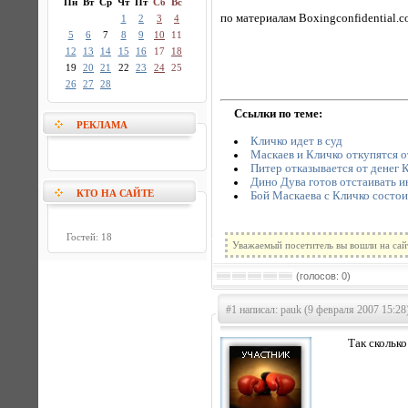
Пн
Вт
Ср
Чт
Пт
Сб
Вс
по материалам Boxingconfidential.
1
2
3
4
5
6
7
8
9
10
11
12
13
14
15
16
17
18
19
20
21
22
23
24
25
26
27
28
Ссылки по теме:
РЕКЛАМА
Кличко идет в суд
Маскаев и Кличко откупятся 
Питер отказывается от денег 
Дино Дува готов отстаивать 
КТО НА САЙТЕ
Бой Маскаева с Кличко состои
Гостей: 18
Уважаемый посетитель вы вошли на сай
(голосов: 0)
#1 написал: pauk (9 февраля 2007 15:28
Так сколько