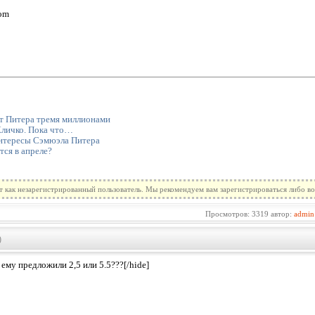
com
от Питера тремя миллионами
Кличко. Пока что…
интересы Сэмюэла Питера
тся в апреле?
т как незарегистрированный пользователь. Мы рекомендуем вам зарегистрироваться либо во
Просмотров: 3319 автор:
admin
)
 ему предложили 2,5 или 5.5???[/hide]