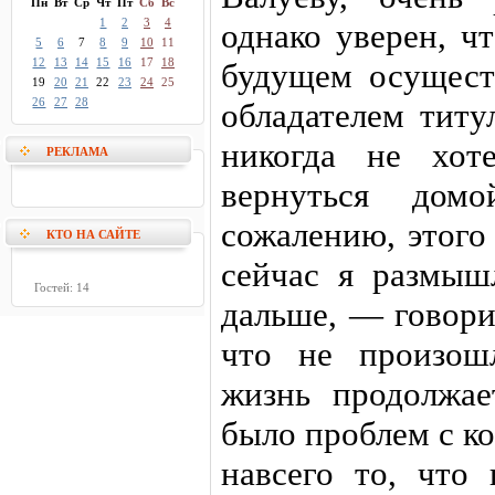
Пн
Вт
Ср
Чт
Пт
Сб
Вс
1
2
3
4
однако уверен, ч
5
6
7
8
9
10
11
12
13
14
15
16
17
18
будущем осущест
19
20
21
22
23
24
25
26
27
28
обладателем титу
никогда не хот
РЕКЛАМА
вернуться дом
сожалению, этого
КТО НА САЙТЕ
сейчас я размыш
Гостей: 14
дальше, — говори
что не произош
жизнь продолжае
было проблем с ко
навсего то, что 