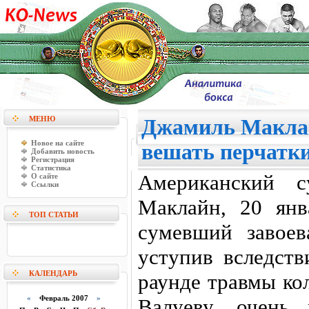
МЕНЮ
Джамиль Маклай
Новое на сайте
вешать перчатки
Добавить новость
Регистрация
Статистика
Американский с
О сайте
Ссылки
Маклайн, 20 янв
ТОП СТАТЬИ
сумевший завоев
уступив вследств
КАЛЕНДАРЬ
раунде травмы ко
«
Февраль 2007
»
Валуеву, очень 