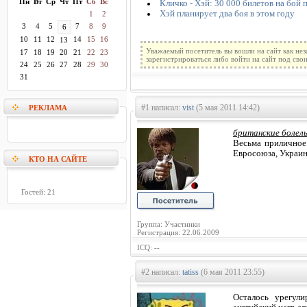
Пн
Вт
Ср
Чт
Пт
Сб
Вс
Кличко - Хэй: 30 000 билетов на бой 
Хэй планирует два боя в этом году
1
2
3
4
5
7
8
9
6
10
11
12
14
15
16
13
Уважаемый посетитель вы вошли на сайт как не
17
18
19
20
21
22
23
зарегистрироваться либо войти на сайт под сво
24
25
26
27
28
29
30
31
#1 написал:
vist
(5 мая 2011 14:42)
РЕКЛАМА
британские болел
Весьма приличное
Евросоюза, Украин
КТО НА САЙТЕ
Гостей: 21
Группа: Участники
Регистрация: 22.06.2009
ICQ: --
#2 написал:
tatiss
(6 мая 2011 23:55)
Осталось урегул