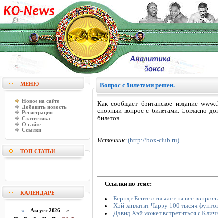
МЕНЮ
Вопрос с билетами решен.
Новое на сайте
Как сообщает британское издание www.t
Добавить новость
спорный вопрос с билетами. Согласно до
Регистрация
билетов.
Статистика
О сайте
Ссылки
Источник:
(http://box-club.ru)
ТОП СТАТЬИ
Ссылки по теме:
КАЛЕНДАРЬ
Берндт Бенте отвечает на все вопрос
Хэй заплатит Чарру 100 тысяч фунто
«
Август 2026 »
Дэвид Хэй может встретиться с Кличк