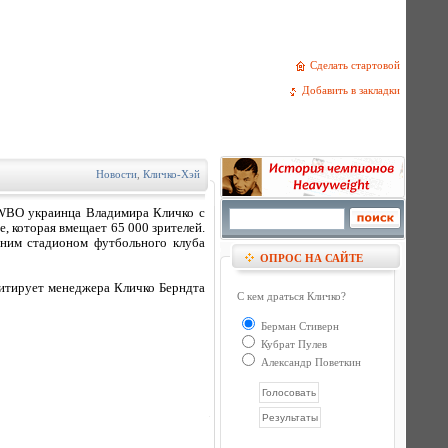
Сделать стартовой
Добавить в закладки
Новости
,
Кличко-Хэй
/WBO украинца Владимира Кличко с
, которая вмещает 65 000 зрителей.
шним стадионом футбольного клуба
ОПРОС НА САЙТЕ
итирует менеджера Кличко Берндта
С кем драться Кличко?
Берман Стиверн
Кубрат Пулев
Александр Поветкин