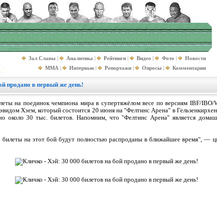
Зал Славы
|
Аналитика
|
Рейтинги
|
Видео
|
Фото
|
Новости
MMA
|
Интервью
|
Репортажи
|
Опросы
|
Комментарии
бой продано в первый же день!
илеты на поединок чемпиона мира в супертяжёлом весе по версиям IBF/IBO
видом Хэем, который состоится 20 июня на "Фелтинс Арена" в Гельзенкирхене
о около 30 тыс. билетов. Напомним, что "Фелтинс Арена" является дома
 билеты на этот бой будут полностью распроданы в ближайшее время", — ц