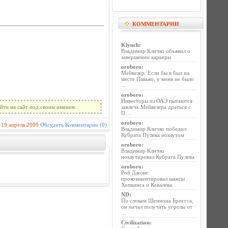
КОММЕНТАРИИ
Klyuch
:
Владимир Кличко объявил о
завершении карьеры
oroboro
:
Мейвезер: Если бы я был на
месте Пакьяо, у меня не было
...
oroboro
:
Инвесторы из ОАЭ пытаются
йти на сайт под своим именем.
завлечь Мейвезера драться с
П ...
oroboro
:
19 апреля 2009
Обсудить
Комментарии (0)
Владимир Кличко победил
Кубрата Пулева нокаутом
oroboro
:
Владимир Кличко
нокаутировал Кубрата Пулева
oroboro
:
Рой Джонс
прокомментировал шансы
Хопкинса и Ковалева
ND
:
По словам Шеннона Бриггса,
он начал получать угрозы от
...
Civilization
: