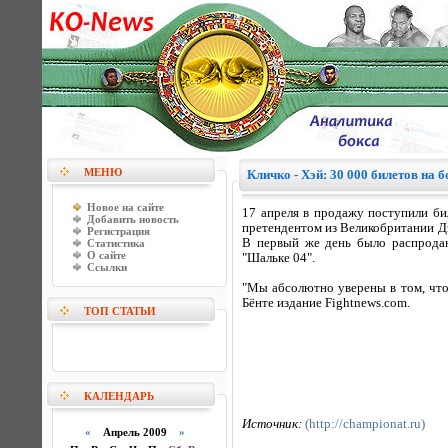
МЕНЮ
Кличко - Хэй: 30 000 билетов на 
Новое на сайте
17 апреля в продажу поступили б
Добавить новость
претендентом из Великобритании Дэ
Регистрация
В первый же день было распродан
Статистика
О сайте
"Шальке 04".
Ссылки
"Мы абсолютно уверены в том, что
Бёнте издание Fightnews.com.
ТОП СТАТЬИ
КАЛЕНДАРЬ
Источник:
(http://championat.ru)
«
Апрель 2009
»