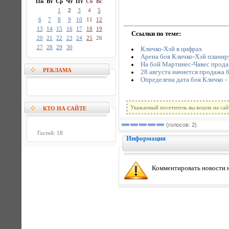
Пн
Вт
Ср
Чт
Пт
Сб
Вс
1
2
3
4
5
6
7
8
9
10
11
12
13
14
15
16
17
18
19
Ссылки по теме:
20
21
22
23
24
25
26
27
28
29
30
Кличко-Хэй в цифрах
Арена боя Кличко-Хэй планиру
На бой Мартинес-Чавес прода
РЕКЛАМА
28 августа начнется продажа 
Определена дата боя Кличко -
Уважаемый посетитель вы вошли на сай
КТО НА САЙТЕ
(голосов: 2)
Гостей: 18
Информация
Комментировать новости н