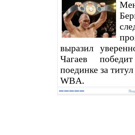
Ме
Бер
сл
про
выразил уверенн
Чагаев победи
поединке за титу
WBA.
Подр