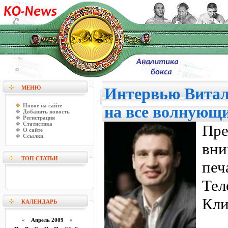
МЕНЮ
Интервью Витал
Новое на сайте
на все волнующ
Добавить новость
Регистрация
Статистика
Пр
О сайте
Ссылки
вн
ТОП СТАТЬИ
печ
Те
Кли
КАЛЕНДАРЬ
«
Апрель 2009
»