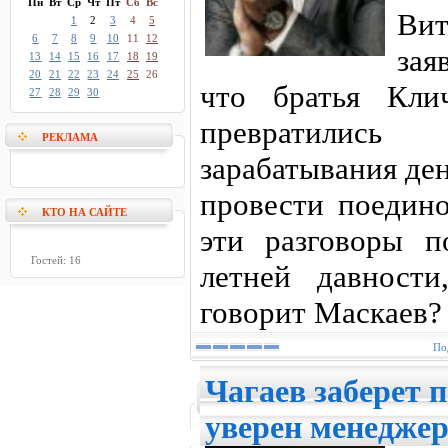
Пн
Вт
Ср
Чт
Пт
Сб
Вс
Ви
1
2
3
4
5
6
7
8
9
10
11
12
зая
13
14
15
16
17
18
19
20
21
22
23
24
25
26
что братья Кли
27
28
29
30
превратилис
РЕКЛАМА
зарабатывания де
провести поедино
КТО НА САЙТЕ
эти разговоры п
Гостей: 16
летней давност
говорит Маскаев?
По
Чагаев заберет п
уверен менедже