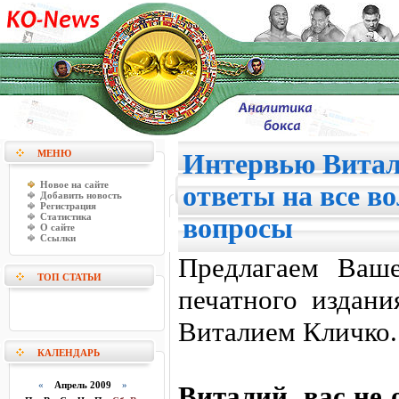
МЕНЮ
Интервью Витал
Новое на сайте
ответы на все 
Добавить новость
Регистрация
Статистика
вопросы
О сайте
Ссылки
Предлагаем Ваш
ТОП СТАТЬИ
печатного издани
Виталием Кличко.
КАЛЕНДАРЬ
«
Апрель 2009
»
Виталий, вас не 