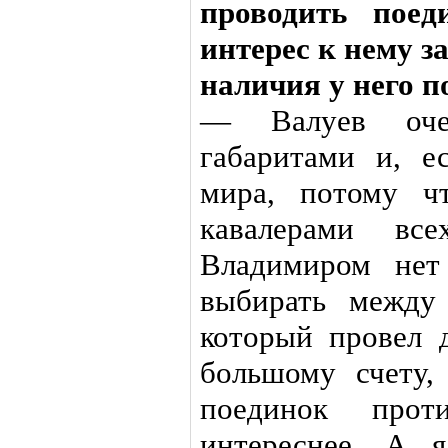
проводить пое
интерес к нему з
наличия у него п
— Валуев оче
габаритами и, е
мира, потому ч
кавалерами в
Владимиром нет
выбирать между
который провел 
большому счету,
поединок про
интереснее. А 