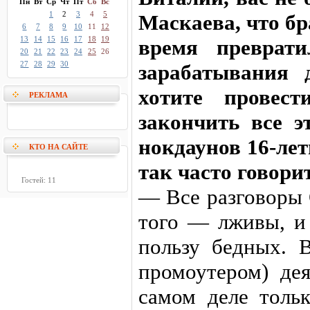
Пн
Вт
Ср
Чт
Пт
Сб
Вс
1
2
3
4
5
Маскаева, что бр
6
7
8
9
10
11
12
13
14
15
16
17
18
19
время преврати
20
21
22
23
24
25
26
27
28
29
30
зарабатывания 
хотите провес
РЕКЛАМА
закончить все э
нокдаунов 16-лет
КТО НА САЙТЕ
так часто говори
Гостей: 11
— Все разговоры 
того — лживы, и 
пользу бедных. В
промоутером) дея
самом деле толь