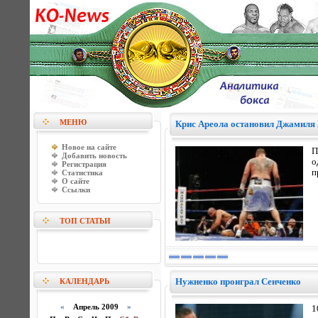
МЕНЮ
Крис Ареола остановил Джамиля
Новое на сайте
П
Добавить новость
о
Регистрация
п
Статистика
О сайте
Ссылки
ТОП СТАТЬИ
Нужненко проиграл Сенченко
КАЛЕНДАРЬ
«
Апрель 2009
»
1