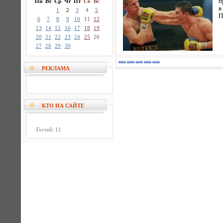
п
Пн
Вт
Ср
Чт
Пт
Сб
Вс
в
1
2
3
4
5
П
6
7
8
9
10
11
12
13
14
15
16
17
18
19
20
21
22
23
24
25
26
27
28
29
30
РЕКЛАМА
КТО НА САЙТЕ
Гостей: 11