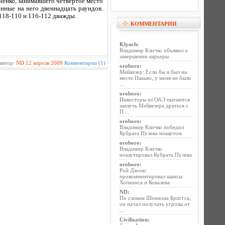
ченко, занимавшего четвертое место
нные на него двеннадцать раундов.
118-110 и 116-112 дважды.
КОММЕНТАРИИ
Klyuch
:
Владимир Кличко объявил о
завершении карьеры
автор:
ND
12 апреля 2009
Комментарии (1)
oroboro
:
Мейвезер: Если бы я был на
месте Пакьяо, у меня не было
...
oroboro
:
Инвесторы из ОАЭ пытаются
завлечь Мейвезера драться с
П ...
oroboro
:
Владимир Кличко победил
Кубрата Пулева нокаутом
oroboro
:
Владимир Кличко
нокаутировал Кубрата Пулева
oroboro
:
Рой Джонс
прокомментировал шансы
Хопкинса и Ковалева
ND
:
По словам Шеннона Бриггса,
он начал получать угрозы от
...
Civilization
: