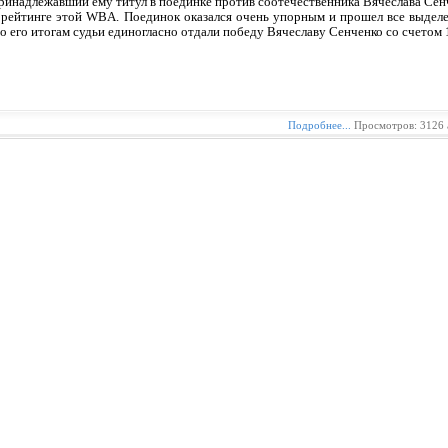
ринадлежавший ему титул в поединке против соотечественника Вячеслава Сен
 рейтинге этой WBA. Поединок оказался очень упорным и прошел все выделе
о его итогам судьи единогласно отдали победу Вячеславу Сенченко со счетом 
Подробнее...
Просмотров: 3126 