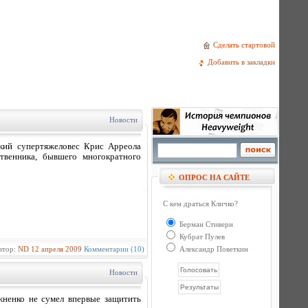
Сделать стартовой
Добавить в закладки
Новости
кий супертяжеловес Крис Арреола
твенника, бывшего многократного
ОПРОС НА САЙТЕ
С кем драться Кличко?
Берман Стиверн
Кубрат Пулев
втор:
ND
12 апреля 2009
Комментарии (10)
Александр Поветкин
Новости
ненко не сумел впервые защитить