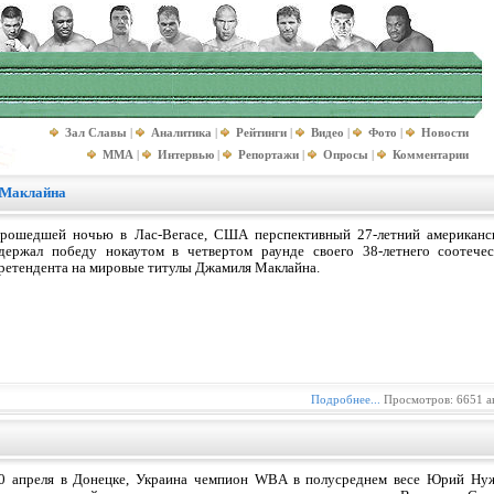
Зал Славы
|
Аналитика
|
Рейтинги
|
Видео
|
Фото
|
Новости
MMA
|
Интервью
|
Репортажи
|
Опросы
|
Комментарии
 Маклайна
рошедшей ночью в Лас-Вегасе, США перспективный 27-летний американс
держал победу нокаутом в четвертом раунде своего 38-летнего соотечес
ретендента на мировые титулы Джамиля Маклайна.
Подробнее...
Просмотров: 6651 а
0 апреля в Донецке, Украина чемпион WBA в полусреднем весе Юрий Нуж