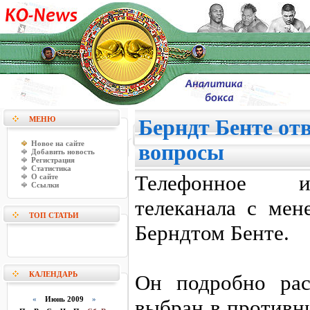
МЕНЮ
Берндт Бенте отв
Новое на сайте
вопросы
Добавить новость
Регистрация
Статистика
Телефонное ин
О сайте
Ссылки
телеканала с ме
ТОП СТАТЬИ
Берндтом Бенте.
КАЛЕНДАРЬ
Он подробно рас
«
Июнь 2009
»
выбран в противн