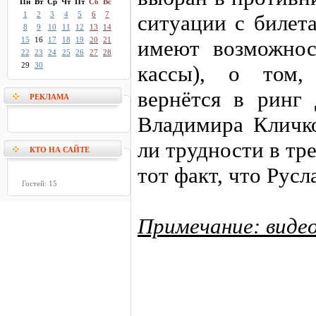
Пн
Вт
Ср
Чт
Пт
Сб
Вс
1
2
3
4
5
6
7
ситуации с билет
8
9
10
11
12
13
14
15
16
17
18
19
20
21
имеют возможнос
22
23
24
25
26
27
28
29
30
кассы), о том, 
вернётся в ринг
РЕКЛАМА
Владимира Кличко
ли трудности в тр
КТО НА САЙТЕ
тот факт, что Русл
Гостей: 15
Примечание: видео