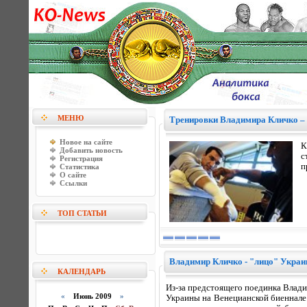
МЕНЮ
Тренировки Владимира Кличко – 7
Новое на сайте
К
Добавить новость
с
Регистрация
п
Статистика
О сайте
Ссылки
ТОП СТАТЬИ
Владимир Кличко - "лицо" Украи
КАЛЕНДАРЬ
Из-за предстоящего поединка Владим
«
Июнь 2009
»
Украины на Венецианской биеннале.