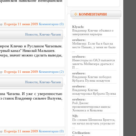
краинском павильоне Венецианской
КОММЕНТАРИИ
ор:
Evgenija
11 июня 2009
Комментарии (0)
Klyuch
:
Владимир Кличко объявил о
завершении карьеры
Новости
,
Кличко-Чагаев
oroboro
:
Мейвезер: Если бы я был на
иром Кличко и Русланом Чагаевым.
месте Пакьяо, у меня не было
ервый канал" Николай Малышев.
...
ечера, значит можно сделать выводы,
oroboro
:
Инвесторы из ОАЭ пытаются
завлечь Мейвезера драться с
П ...
ор:
Evgenija
11 июня 2009
Комментарии (2)
oroboro
:
Владимир Кличко победил
Кубрата Пулева нокаутом
Новости
,
Кличко-Чагаев
oroboro
:
Владимир Кличко
на Чагаева. И уже с уверенностью
нокаутировал Кубрата Пулева
з ставок Владимир сильнее Валуева,
oroboro
:
Рой Джонс
прокомментировал шансы
Хопкинса и Ковалева
ND
:
По словам Шеннона Бриггса,
он начал получать угрозы от
...
ор:
Evgenija
11 июня 2009
Комментарии (0)
Civilization
: