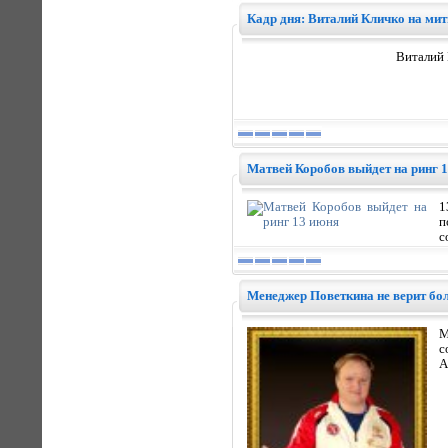
Кадр дня: Виталий Кличко на мит
Виталий 
Матвей Коробов выйдет на ринг 
1
п
с
Менеджер Поветкина не верит бо
М
с
А