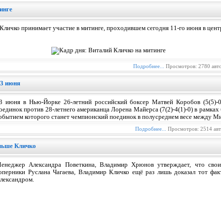
инге
Кличко принимает участие в митинге, проходившем сегодня 11-го июня в цент
Подробнее...
Просмотров: 2780 авт
13 июня
3 июня в Нью-Йорке 26-летний российский боксер Матвей Коробов (5(5)-0
оединок против 28-летнего американца Лорена Майерса (7(2)-4(1)-0) в рамках
обытием которого станет чемпионский поединок в полусреднем весе между М
Подробнее...
Просмотров: 2514 ав
льше Кличко
енеджер Александра Поветкина, Владимир Хрюнов утверждает, что свои
оперники Руслана Чагаева, Владимир Кличко ещё раз лишь доказал тот факт
лександром.