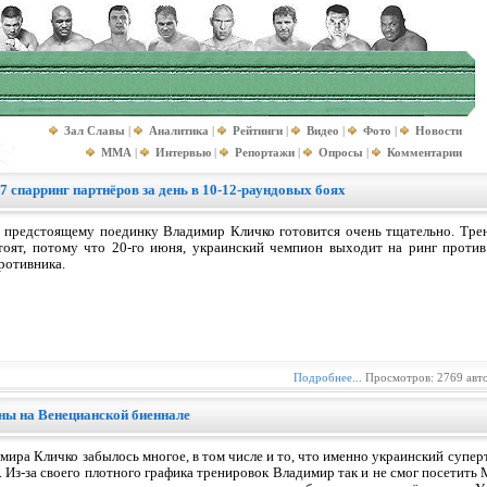
Зал Славы
|
Аналитика
|
Рейтинги
|
Видео
|
Фото
|
Новости
MMA
|
Интервью
|
Репортажи
|
Опросы
|
Комментарии
 спарринг партнёров за день в 10-12-раундовых боях
 предстоящему поединку Владимир Кличко готовится очень тщательно. Трен
тоят, потому что 20-го июня, украинский чемпион выходит на ринг против
ротивника.
Подробнее...
Просмотров: 2769 авт
ны на Венецианской биеннале
ира Кличко забылось многое, в том числе и то, что именно украинский суперт
 Из-за своего плотного графика тренировок Владимир так и не смог посетит