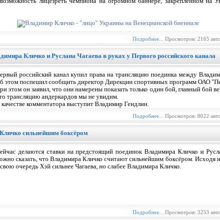
 возможность лицезреть чемпиона на огромном баннере, закреплённом на У
Подробнее...
Просмотров: 2165 авт
димира Кличко и Руслана Чагаева в руках у Первого российского канала
ервый российский канал купил права на трансляцию поединка между Владим
б этом поспешил сообщить директор Дирекции спортивных программ ОАО "П
ри этом он заявил, что они намерены показать только один бой, главный бой в
то трансляцию андеркардов мы не увидим.
 качестве комментатора выступит Владимир Гендлин.
Подробнее...
Просмотров: 8022 авт
Кличко сильнейшим боксёром
ейчас делаются ставки на предстоящий поединок Владимира Кличко и Русла
ожно сказать, что Владимира Кличко считают сильнейшим боксёром. Исходя и
 свою очередь Хэй сильнее Чагаева, но слабее Владимира Кличко.
Подробнее...
Просмотров: 3253 авт