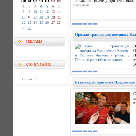
но так или иначе у зрителей была
Пн
Вт
Ср
Чт
Пт
Сб
Вс
биеннале.
1
2
3
4
5
6
7
8
9
10
11
12
13
14
15
16
17
18
19
20
21
22
23
24
25
26
27
28
29
30
Прямая трансляция поединка Вла
РЕКЛАМА
П
О
П
ч
В
КТО НА САЙТЕ
Гостей: 56
Букмекеры признают Владимира 
С
м
в