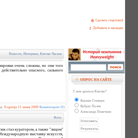
Сделать стартовой
Добавить в закладки
Новости
,
Интервью
,
Кличко-Чагаев
ировки очень сложны, но они того
 действительно опасного, сильного
ОПРОС НА САЙТЕ
С кем драться Кличко?
Берман Стиверн
Кубрат Пулев
ор:
Evgenija
11 июня 2009
Комментарии (0)
Александр Поветкин
Фото
яж стал куратором, а также "лицом"
ь Международную выставку искусств,