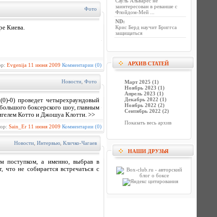
Сауль Альварес не
заинтересован в реванше с
Фото
Флойдом-Мей ...
ND
:
ре Киева.
Крис Берд научит Бриггса
защищаться
АРХИВ СТАТЕЙ
ор:
Evgenija
11 июня 2009
Комментарии (0)
Новости
,
Фото
Март 2025 (1)
Ноябрь 2023 (1)
Апрель 2023 (1)
Декабрь 2022 (1)
(0)-0) проведет четырехраундовый
Ноябрь 2022 (2)
 большого боксерского шоу, главным
Сентябрь 2022 (2)
игелем Котто и Джошуа Клотти. >>
Показать весь архив
тор:
Sain_Er
11 июня 2009
Комментарии (0)
Новости
,
Интервью
,
Кличко-Чагаев
НАШИ ДРУЗЬЯ
м поступком, а именно, выбрав в
, что не собирается встречаться с