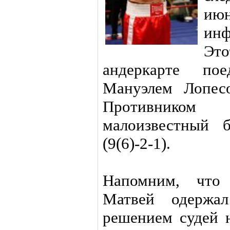
ию
ин
Эт
андеркарте по
Мануэлем Лопес
Противником
малоизвестный 
(9(6)-2-1).
Напомним, что
Матвей одержал
решением судей 