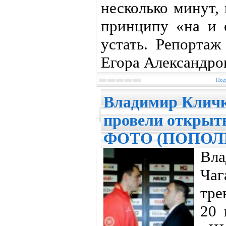
несколько минут,
принципу «на и о
устать. Репортаж
Егора Александро
Под
Владимир Кличк
провели открыт
ФОТО (ПОПОЛ
Вла
Ча
тре
20 