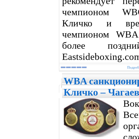
рекомендует пе
чемпионом WBO
Кличко и вре
чемпионом WBA 
более поздн
Eastsideboxing.co
Подробн
WBA санкционир
Кличко – Чагае
Вок
Вс
орг
сло