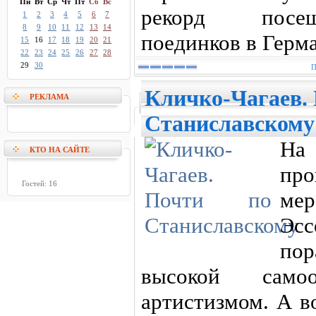
Пн
Вт
Ср
Чт
Пт
Сб
Вс
рекорд посещ
1
2
3
4
5
6
7
8
9
10
11
12
13
14
поединков в Герма
15
16
17
18
19
20
21
22
23
24
25
26
27
28
29
30
П
Кличко-Чагаев.
РЕКЛАМА
Станиславскому
На
КТО НА САЙТЕ
пр
Гостей: 16
мер
Эс
по
высокой само
артистизмом. А в