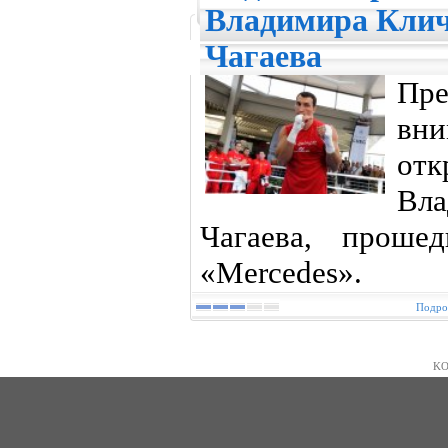
Владимира Клич
Чагаева
Пр
вни
от
Вла
Чагаева, проше
«Mercedes».
Подроб
KO