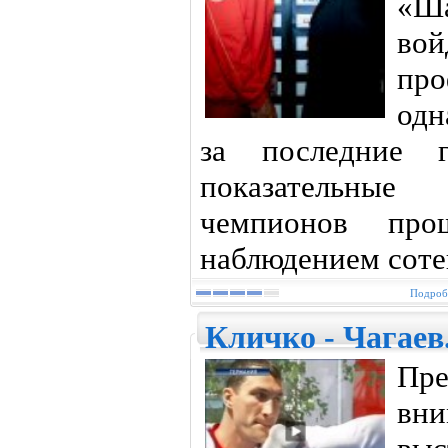
«Ша
во
про
одн
за последние 
показательны
чемпионов про
наблюдением соте
Подробн
Кличко - Чагаев
Пр
вни