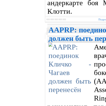
андеркарте боя
Клотти.
Подроб
AAPRP: поедино
должен быть пер
Ам
вр
про
бо
(A
Ass
Ri