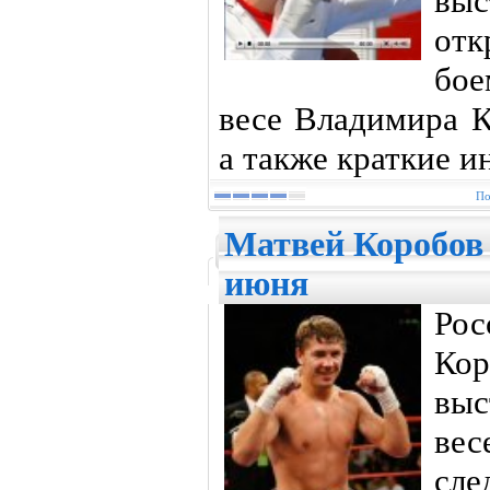
вы
отк
бое
весе Владимира К
а также краткие и
По
Матвей Коробов 
июня
Рос
Ко
вы
ве
сл