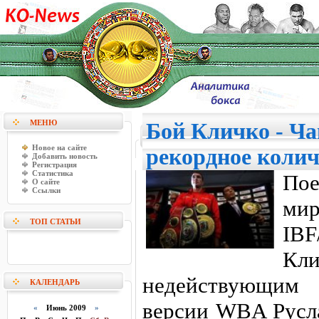
МЕНЮ
Бой Кличко - Ча
Новое на сайте
рекордное колич
Добавить новость
Регистрация
Статистика
Пое
О сайте
Ссылки
м
ТОП СТАТЬИ
IB
Кл
недействующи
КАЛЕНДАРЬ
версии WBA Русл
«
Июнь 2009
»