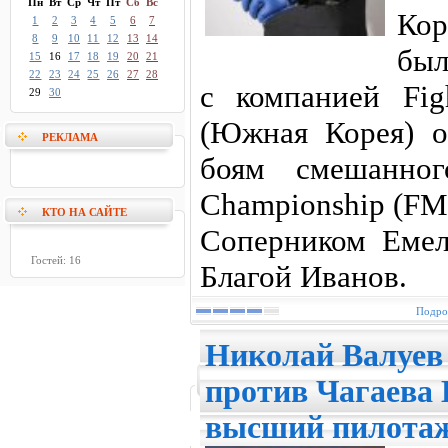
Пн
Вт
Ср
Чт
Пт
Сб
Вс
Кор
1
2
3
4
5
6
7
8
9
10
11
12
13
14
был
15
16
17
18
19
20
21
22
23
24
25
26
27
28
с компанией Figh
29
30
(Южная Корея) о
РЕКЛАМА
боям смешанног
Championship (FM
КТО НА САЙТЕ
Соперником Емел
Гостей: 16
Благой Иванов.
Подроб
Николай Валуев 
против Чагаева
высший пилота