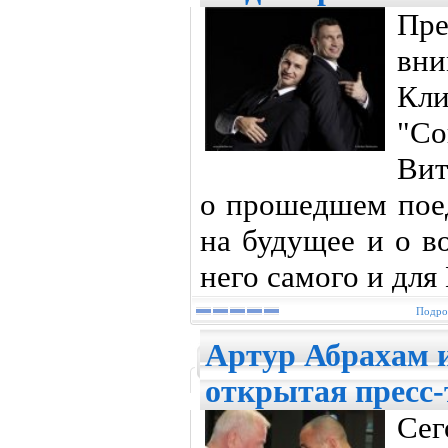
Пр
вни
Кл
"Со
Вит
о прошедшем поед
на будущее и о в
него самого и для
Подроб
Артур Абрахам 
открытая пресс
Се