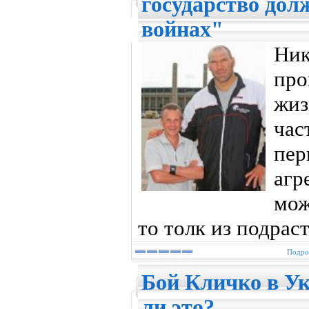
государство дол
войнах"
Ник
про
жи
час
п
агр
мож
то толк из подрас
Подроб
Бой Кличко в Ук
ли это?