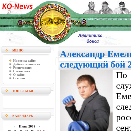
МЕНЮ
Александр Емел
Новое на сайте
следующий бой 2
Добавить новость
Регистрация
Статистика
По
О сайте
Ссылки
сл
ТОП СТАТЬИ
Ем
сл
рос
КАЛЕНДАРЬ
се
«
Июнь 2009
»