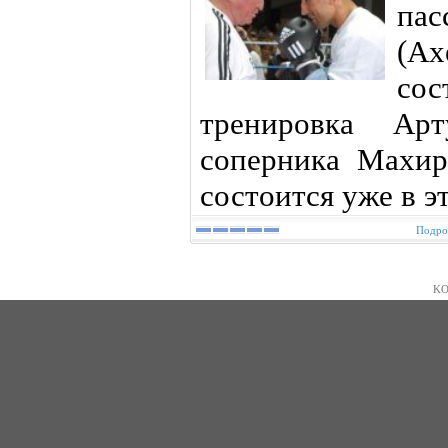
пас
(A
сос
тренировка Ар
соперника Махир
состоится уже в э
Подроб
KO