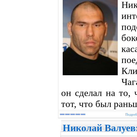
Ни
ин
по
бо
ка
пое
Кл
Чаг
он сделал на то,
тот, что был рань
Подробн
Николай Валуев