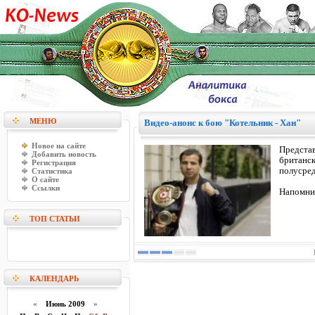
МЕНЮ
Видео-анонс к бою "Котельник - Хан"
Новое на сайте
Предста
Добавить новость
британск
Регистрация
полусред
Статистика
О сайте
Ссылки
Напомним
ТОП СТАТЬИ
КАЛЕНДАРЬ
«
Июнь 2009
»