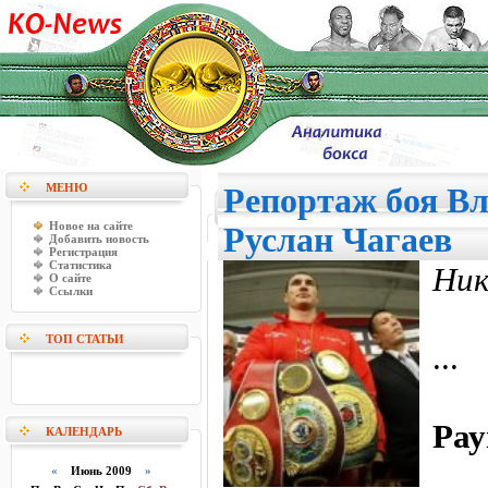
МЕНЮ
Репортаж боя В
Новое на сайте
Руслан Чагаев
Добавить новость
Регистрация
Статистика
Ник
О сайте
Ссылки
ТОП СТАТЬИ
...
Рау
КАЛЕНДАРЬ
«
Июнь 2009
»