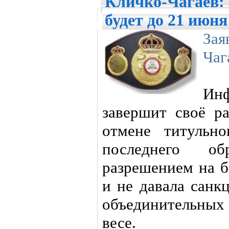
Кличко-Чагаев:
будет до 21 июня
За
Чаг
Ин
завершит своё р
отмене титульн
последнего о
разрешением на б
и не давала санк
объединительны
весе.