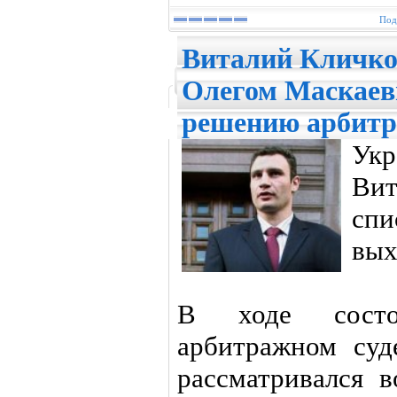
Под
Виталий Кличко 
Олегом Маскаев
решению арбитр
Укр
Ви
спи
вых
В ходе состо
арбитражном суд
рассматривался 