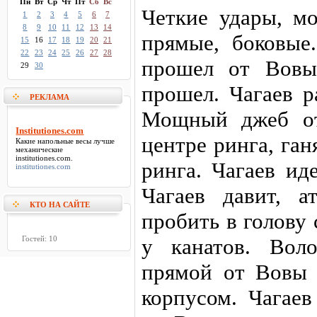
Пн
Вт
Ср
Чт
Пт
Сб
Вс
Четкие удары, м
1
2
3
4
5
6
7
8
9
10
11
12
13
14
прямые, боковые
15
16
17
18
19
20
21
22
23
24
25
26
27
28
прошел от Вовы
29
30
прошел. Чагаев р
РЕКЛАМА
Мощный джеб от
Institutiones.com
центре ринга, га
Какие напольные весы лучше
механические
institutiones.com
.
ринга. Чагаев ид
institutiones.com
Чагаев давит, а
КТО НА САЙТЕ
пробить в голову 
Гостей: 10
у канатов. Вол
прямой от Вовы 
корпусом. Чагаев