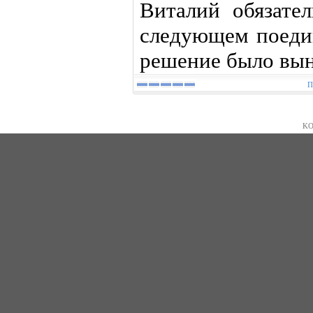
Виталий обязател
следующем поеди
решение было вын
П
KO