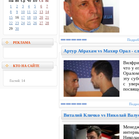
Пн
Вт
Ср
Чт
Пт
Сб
Вс
1
2
3
4
5
6
7
8
9
10
11
12
13
14
15
16
17
18
19
20
21
22
23
24
25
26
27
28
29
30
Подробн
РЕКЛАМА
Артур Абрахам vs Махир Орал - с
Вилфри
КТО НА САЙТЕ
что у е
Оралом
эту суб
Гостей: 14
с увер
посвящ
Подроб
Виталий Кличко vs Николай Валуе
Менедж
интер
Никола