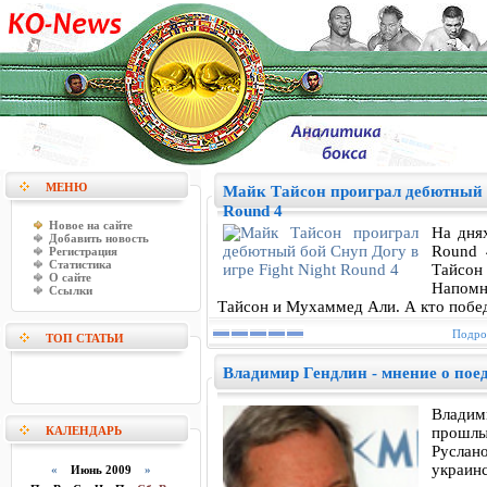
МЕНЮ
Майк Тайсон проиграл дебютный б
Round 4
Новое на сайте
На дня
Добавить новость
Round 
Регистрация
Статистика
Тайсон 
О сайте
Напомн
Ссылки
Тайсон и Мухаммед Али. А кто победи
Подроб
ТОП СТАТЬИ
Владимир Гендлин - мнение о пое
Владим
КАЛЕНДАРЬ
прошлы
Руслан
украинс
«
Июнь 2009
»