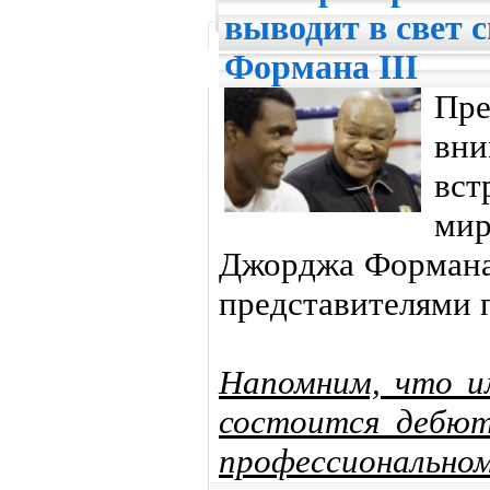
выводит в свет 
Формана III
Пр
вни
вс
мир
Джорджа Формана 
представителями 
Напомним, что им
состоится дебю
профессиональном