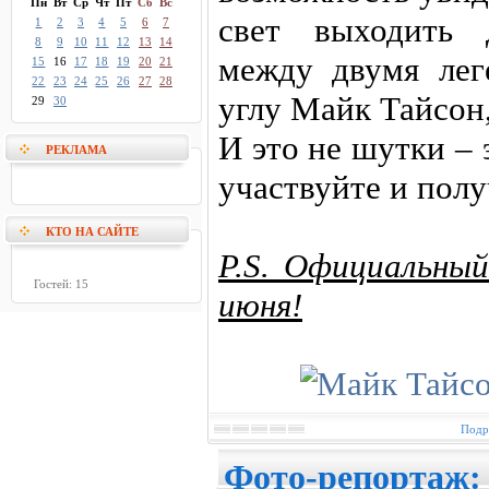
Пн
Вт
Ср
Чт
Пт
Сб
Вс
свет выходить 
1
2
3
4
5
6
7
8
9
10
11
12
13
14
между двумя лег
15
16
17
18
19
20
21
22
23
24
25
26
27
28
углу Майк Тайсон
29
30
И это не шутки – 
РЕКЛАМА
участвуйте и полу
КТО НА САЙТЕ
P.S. Официальный
Гостей: 15
июня!
Подр
Фото-репортаж: