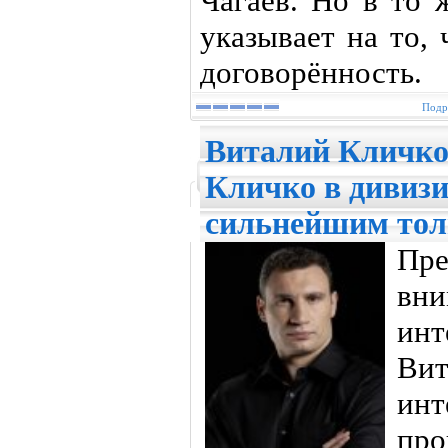
Чагаев. Но в то 
указывает на то,
договорённость.
Подр
Виталий Кличко
Кличко в дивизи
сильнейшим тол
Пр
вн
ин
Вит
ин
про