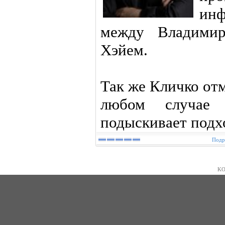
инф
между Владими
Хэйем.
Так же Кличко отм
любом случае
подыскивает подх
Подр
KO