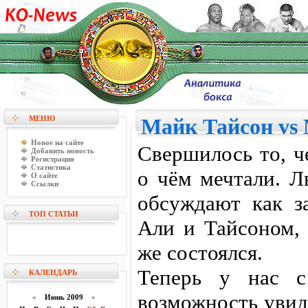
МЕНЮ
Майк Тайсон vs
Новое на сайте
Свершилось то, ч
Добавить новость
Регистрация
Статистика
о чём мечтали. Л
О сайте
Ссылки
обсуждают как з
ТОП СТАТЬИ
Али и Тайсоном, 
же состоялся.
Теперь у нас с
КАЛЕНДАРЬ
возможность увид
«
Июнь 2009
»