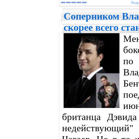
Подр
Соперником Вл
скорее всего ста
Мен
бок
по
Вл
Бе
пое
ию
британца Дэвида
недействующий