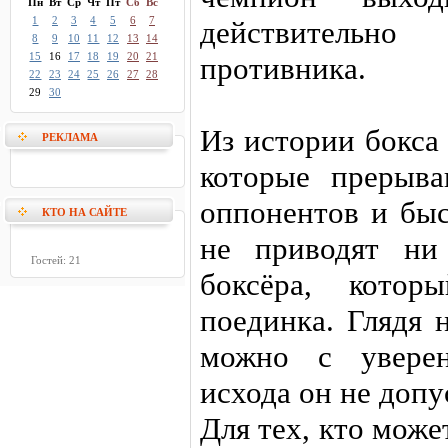
Пн
Вт
Ср
Чт
Пт
Сб
Вс
1
2
3
4
5
6
7
действительно
8
9
10
11
12
13
14
15
16
17
18
19
20
21
противника.
22
23
24
25
26
27
28
29
30
Из истории бокса 
РЕКЛАМА
которые прерыва
оппонентов и бы
КТО НА САЙТЕ
не приводят ни
Гостей: 21
боксёра, котор
поединка. Глядя 
можно с уверен
исхода он не допу
Для тех, кто може