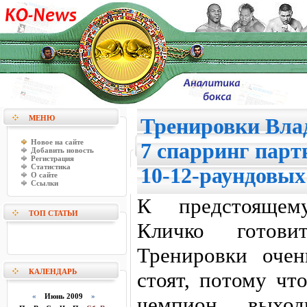
МЕНЮ
Тренировки Вла
Новое на сайте
7 спарринг партн
Добавить новость
Регистрация
Статистика
10-12-раундовых
О сайте
Ссылки
К предстоящем
ТОП СТАТЬИ
Кличко готови
Тренировки оче
КАЛЕНДАРЬ
стоят, потому чт
«
Июнь 2009
»
чемпион выхо