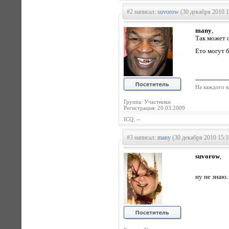
#2 написал:
suvorow
(30 декабря 2010 1
many
,
Так может 
Ето могут 
----------------
На каждого к
Группа: Участники
Регистрация: 20.03.2009
ICQ: --
#3 написал:
many
(30 декабря 2010 15:1
suvorow
,
ну не знаю.