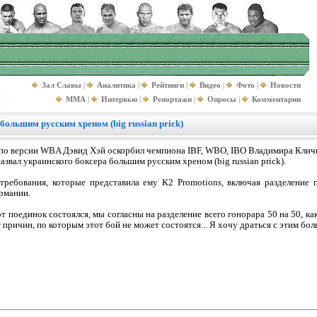
Зал Славы
|
Аналитика
|
Рейтинги
|
Видео
|
Фото
|
Новости
MMA
|
Интервью
|
Репортажи
|
Опросы
|
Комментарии
 большим русским хреном (big russian prick)
 по версии WBA Дэвид Хэй оскорбил чемпиона IBF, WBO, IBO Владимира Клич
звал украинского боксера большим русским хреном (big russian prick).
е требования, которые представила ему К2 Promotions, включая разделение
рмании.
 поединок состоялся, мы согласны на разделение всего гонорара 50 на 50, как
причин, по которым этот бой не может состоятся... Я хочу драться с этим бол