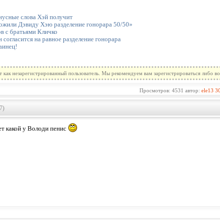
гнусные слова Хэй получит
ожили Дэвиду Хэю разделение гонорара 50/50»
в с братьями Кличко
 согласится на равное разделение гонорара
аинец!
т как незарегистрированный пользователь. Мы рекомендуем вам зарегистрироваться либо во
Просмотров: 4531 автор:
ele13
3
7)
ет какой у Володи пенис