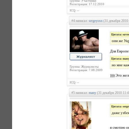
Группа: Участники
Регистрация: 17.12.2010
ICQ: --
#4 написал:
sergeyosn
(31 декабря 2010 
Цитата: suvo
они же Укр
Для Европей
Цитата: man
но мне ка
Группа: Журналисты
Регистрация: 7.08.2009
)))) Это же
ICQ: --
#5 написал:
many
(31 декабря 2010 11:4
Цитата: serge
даже узбек
я смотрю он