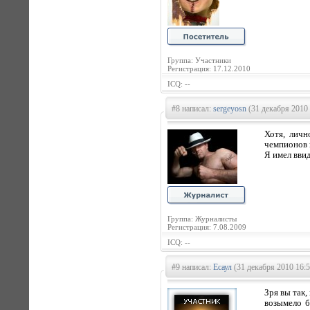
Группа: Участники
Регистрация: 17.12.2010
ICQ: --
#8 написал:
sergeyosn
(31 декабря 2010 
Хотя, личн
чемпионов 
Я имел вви
Группа: Журналисты
Регистрация: 7.08.2009
ICQ: --
#9 написал:
Есаул
(31 декабря 2010 16:5
Зря вы так,
возымело б