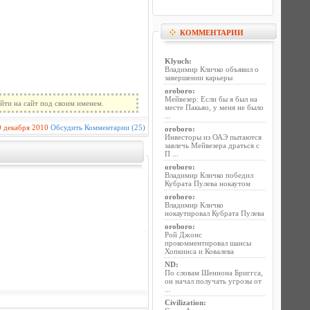
КОММЕНТАРИИ
Klyuch
:
Владимир Кличко объявил о
завершении карьеры
oroboro
:
Мейвезер: Если бы я был на
йти на сайт под своим именем.
месте Пакьяо, у меня не было
...
0 декабря 2010
Обсудить
Комментарии (25)
oroboro
:
Инвесторы из ОАЭ пытаются
завлечь Мейвезера драться с
П ...
oroboro
:
Владимир Кличко победил
Кубрата Пулева нокаутом
oroboro
:
Владимир Кличко
нокаутировал Кубрата Пулева
oroboro
:
Рой Джонс
прокомментировал шансы
Хопкинса и Ковалева
ND
:
По словам Шеннона Бриггса,
он начал получать угрозы от
...
Civilization
: