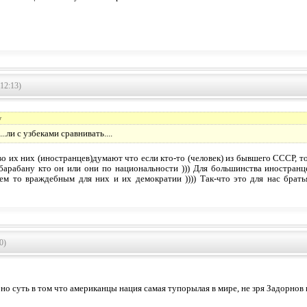
12:13)
y
..ли с узбеками сравнивать....
 их них (иностранцев)думают что если кто-то (человек) из бывшего СССР, то з
барабану кто он или они по национальности ))) Для большинства иностранц
ем то враждебным для них и их демократии )))) Так-что это для нас брат
0)
 но суть в том что американцы нация самая тупорылая в мире, не зря Задорнов