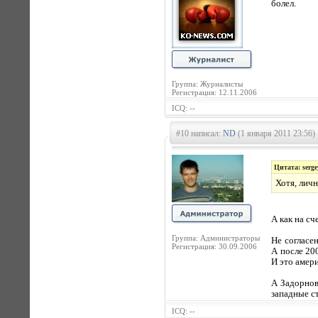
болел.
Группа: Журналисты
Регистрация: 12.11.2006
ICQ: --
#10 написал:
ND
(1 января 2011 23:56)
Цитата: serge
Хотя, лич
А как на сч
Группа: Администраторы
Не согласен
Регистрация: 30.09.2006
А после 20
И это амер
А Задорнов 
западные с
ICQ: --