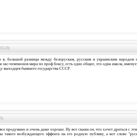
15:23)
о я, большой разницы между белорускам, русским и украинским народом 
и экс-чемпионов мира по проф боксу, есть одно общее, это одна школа, имену
ду выходцев бывшего государства СССР.
1)
 все продумано и очень даже хорошо. Ну вот скажи он, что хочет драться с э
ы такого возбуждаещего эффекта на его родную публику, а вот слово "рус