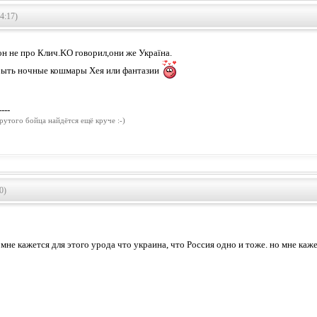
4:17)
он не про Клич.KO говорил,они же Україна.
быть ночные кошмары Хея или фантазии
----
рутого бойца найдётся ещё круче :-)
0)
 мне кажется для этого урода что украина, что Россия одно и тоже. но мне ка