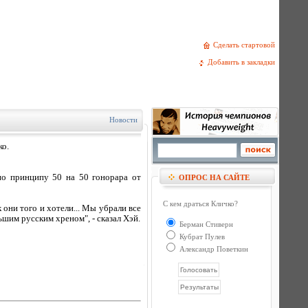
Сделать стартовой
Добавить в закладки
Новости
ко.
 по принципу 50 на 50 гонорара от
ОПРОС НА САЙТЕ
С кем драться Кличко?
 они того и хотели... Мы убрали все
ьшим русским хреном", - сказал Хэй.
Берман Стиверн
Кубрат Пулев
Александр Поветкин