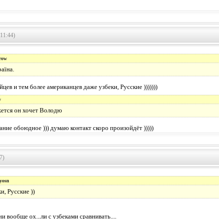
11:44)
row
аїна.
цев и тем более американцев даже узбеки, Русские )))))))
y
жется он хочет Володю
лание обоюдное ))) думаю контакт скоро произойдёт )))))
7)
yosn
и, Русские ))
и вообще ох...ли с узбеками сравнивать....