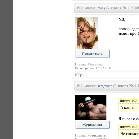
#11 написал:
many
(2 января 2011 09:08
ND
,
поляки здес
знают про У
Группа: Участники
Регистрация: 17.12.2010
ICQ: --
#12 написал:
sergeyosn
(2 января 2011 1
Цитата: ND
А как на с
Я писал о 
Цитата: ND
Не согласе
Группа: Журналисты