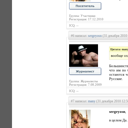
Группа: Участники
Регистрация: 17.12.2010
ICQ: --
#6 написал:
sergeyosn
(31 декабря 2010 
Цитата: man
вообще ох.
Большинство
что им по 
остаются ч
Русские.
Группа: Журналисты
Регистрация: 7.08.2009
ICQ: --
#7 написал:
many
(31 декабря 2010 12:5
sergeyosn
,
в целом Да.