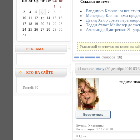
Пн
Вт
Ср
Чт
Пт
Сб
Вс
Ссылки по теме:
1
2
Владимир Кличко: за все эти 
3
4
5
7
8
9
6
Менеджер Кличко: «мы предл
10
11
12
14
15
16
13
Дэвид Хэй о срыве переговоро
17
18
19
20
21
22
23
Тедди Атлас: Мейвезер должен
Александр Дмитренко: Я - укр
24
25
26
27
28
29
30
31
Уважаемый посетитель вы вошли на сай
РЕКЛАМА
(голосов: 16)
#1 написал:
many
(30 декабря 2010 03:3
КТО НА САЙТЕ
видимо зна
Гостей: 30
Группа: Участники
Регистрация: 17.12.2010
ICQ: --