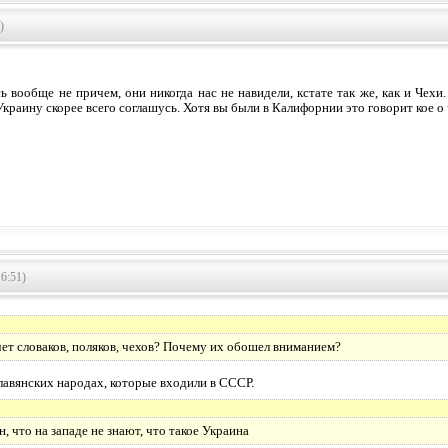
)
ь вообще не причем, они никогда нас не навидели, кстате так же, как и Чехи.
краину скорее всего соглашусь. Хотя вы были в Калифорнии это говорит кое о
6:51)
чет словаков, поляков, чехов? Почему их обошел вниманием?
славянских народах, которые входили в СССР.
н, что на западе не знают, что такое Украина