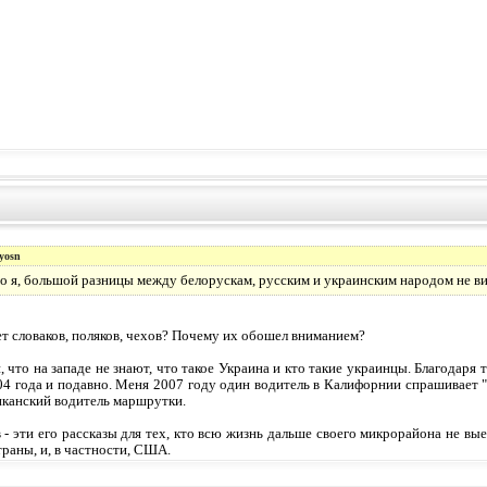
yosn
но я, большой разницы между белорускам, русским и украинским народом не в
ет словаков, поляков, чехов? Почему их обошел вниманием?
, что на западе не знают, что такое Украина и кто такие украинцы. Благодаря
04 года и подавно. Меня 2007 году один водитель в Калифорнии спрашивает 
иканский водитель маршрутки.
- эти его рассказы для тех, кто всю жизнь дальше своего микрорайона не вые
траны, и, в частности, США.