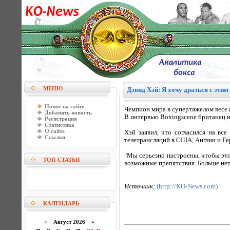
МЕНЮ
Дэвид Хэй: Я хочу драться с этим
Новое на сайте
Чемпион мира в супертяжелом весе
Добавить новость
В интервью Boxingscene британец на
Регистрация
Статистика
О сайте
Хэй заявил, что согласился на вс
Ссылки
телетрансляций в США, Англии и Ге
"Мы серьезно настроены, чтобы этот
ТОП СТАТЬИ
возможные препятствия. Больше нет 
Источник:
(http://KO-News.com)
КАЛЕНДАРЬ
«
Август 2026 »