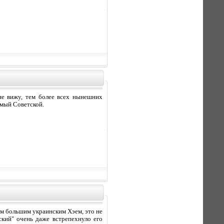
не вижу, тем более всех нынешних
емый Советской.
тим большим украинским Хэем, это не
ский" очень даже встрепехнуло его