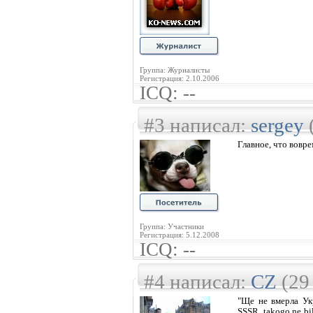
Группа: Журналисты
Регистрация: 2.10.2006
ICQ: --
#3 написал:
sergey
Главное, что вовре
Группа: Участники
Регистрация: 5.12.2008
ICQ: --
#4 написал:
CZ
(29
"Ще не вмерла Укр
SSSR, takogo ne bil