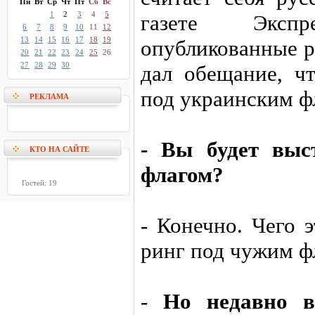
Пн
Вт
Ср
Чт
Пт
Сб
Вс
1
2
3
4
5
газете Эксп
6
7
8
9
10
11
12
13
14
15
16
17
18
19
опубликованные р
20
21
22
23
24
25
26
27
28
29
30
дал обещание, чт
под украинским ф
РЕКЛАМА
- Вы будет выс
КТО НА САЙТЕ
флагом?
Гостей: 19
- Конечно. Чего 
ринг под чужим ф
-
Но недавно в