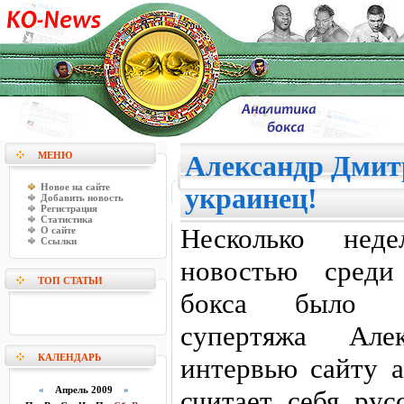
МЕНЮ
Александр Дмитр
Новое на сайте
украинец!
Добавить новость
Регистрация
Статистика
Несколько неде
О сайте
Ссылки
новостью среди
ТОП СТАТЬИ
бокса было за
супертяжа Але
КАЛЕНДАРЬ
интервью сайту a
«
Апрель 2009
»
считает себя ру