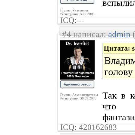
вспылил
Группа: Участники
Регистрация: 5.02.2009
ICQ: --
#4 написал:
admin
(
Цитата: s
Влади
голову
Так в к
Группа: Администраторы
Регистрация: 30.09.2006
что 
фантази
ICQ: 420162683