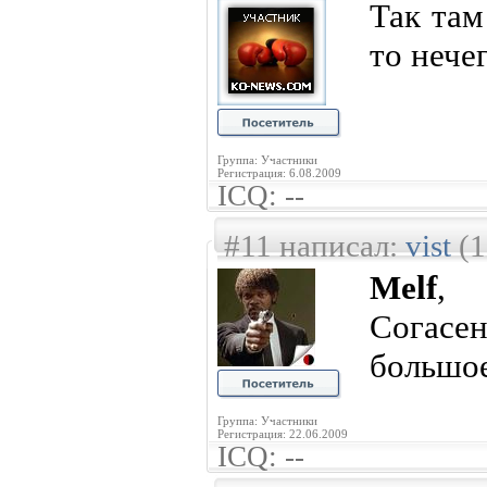
Так там
то нечег
Группа: Участники
Регистрация: 6.08.2009
ICQ: --
#11 написал:
vist
(1
Melf
,
Согасе
большо
Группа: Участники
Регистрация: 22.06.2009
ICQ: --