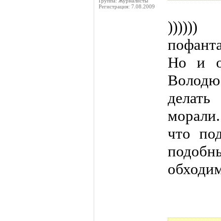
Группа: Журналисты
Регистрация: 7.08.2009
))))
пофанта
Но и о
Володю
делат
морали.
что по
подоб
обходим