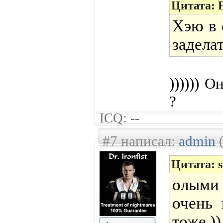
Цитата:
Хэю в 
задела
)))))) О
?
ICQ: --
#7 написал:
admin
(
Цитата: s
олыми
очень 
тоже ))