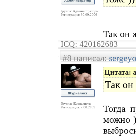
Группа: Администраторы
Регистрация: 30.09.2006
Так он ж
ICQ: 420162683
#8 написал:
sergey
Цитата: 
Так он 
Группа: Журналисты
Тогда 
Регистрация: 7.08.2009
можно )
выброси