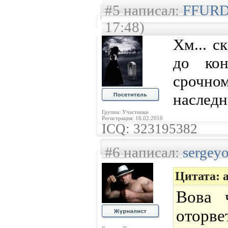
#5 написал:
FFUR
17:48)
Хм... с
до ко
срочном
наследн
Группа: Участники
Регистрация: 16.02.2010
ICQ: 323195382
#6 написал:
sergey
Цитата: 
Вова 
оторве