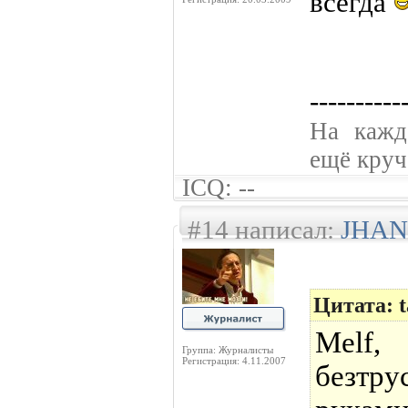
всегда
----------
На кажд
ещё круче
ICQ: --
#14 написал:
JHAN
Цитата: t
Melf,
Группа: Журналисты
Регистрация: 4.11.2007
безтру