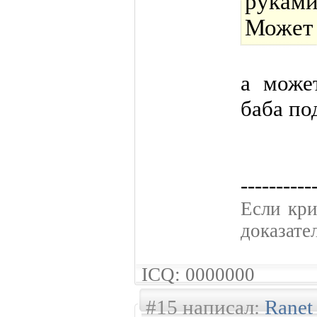
руками
Может 
а может
баба по
----------
Если кpи
доказате
ICQ: 0000000
#15 написал:
Ranet