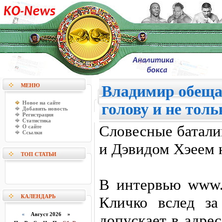
МЕНЮ
Владимир обеща
Новое на сайте
голову и не тольк
Добавить новость
Регистрация
Статистика
Словесные батали
О сайте
Ссылки
и Дэвидом Хэеем 
ТОП СТАТЬИ
В интервью www.d
КАЛЕНДАРЬ
Кличко вслед з
«
Август 2026 »
допускает в адре