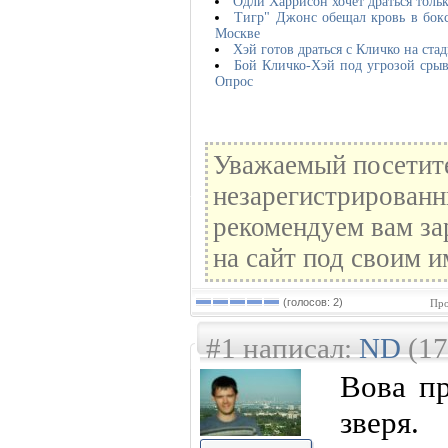
Одли Харрисон хочет драться тольк
Тигр" Джонс обещал кровь в бок
Москве
Хэй готов драться с Кличко на ста
Бой Кличко-Хэй под угрозой срыв
Опрос
Уважаемый посетите
незарегистрированн
рекомендуем вам за
на сайт под своим и
(голосов: 2)
Про
#1 написал:
ND
(17
Вова пр
зверя.