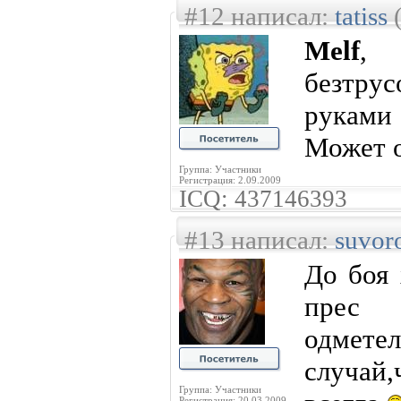
#12 написал:
tatiss
(
Melf
, 
безтру
руками
Может о
Группа: Участники
Регистрация: 2.09.2009
ICQ: 437146393
#13 написал:
suvor
До боя 
прес 
одме
случа
Группа: Участники
Регистрация: 20.03.2009