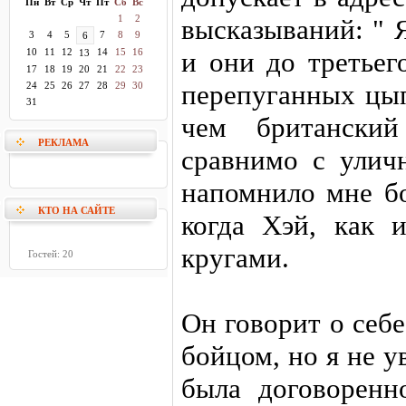
Пн
Вт
Ср
Чт
Пт
Сб
Вс
1
2
высказываний: " 
3
4
5
7
8
9
6
10
11
12
14
15
16
и они до третьег
13
17
18
19
20
21
22
23
перепуганных цып
24
25
26
27
28
29
30
31
чем британский
РЕКЛАМА
сравнимо с улич
напомнило мне б
КТО НА САЙТЕ
когда Хэй, как и
кругами.
Гостей: 20
Он говорит о себ
бойцом, но я не у
была договоренн