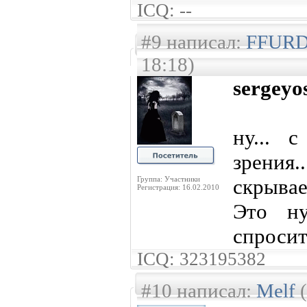
ICQ: --
#9 написал:
FFUR
18:18)
sergeyo
ну... 
зрения
Группа: Участники
скрывае
Регистрация: 16.02.2010
Это ну
спроси
ICQ: 323195382
#10 написал:
Melf
(