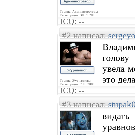
Группа: Администраторы
Регистрация: 30.09.2006
ICQ: --
#2 написал:
sergey
Владим
голову 
увела м
это дела
Группа: Журналисты
Регистрация: 7.08.2009
ICQ: --
#3 написал:
stupak
видат
уравн