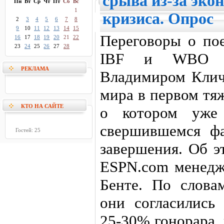
срыва из-за эко
Пн
Вт
Ср
Чт
Пт
Сб
Вс
1
кризиса. Опрос
2
3
4
5
6
7
8
9
10
11
12
13
14
15
Переговоры о по
16
17
18
19
20
21
22
23
24
25
26
27
28
IBF и WBO в 
РЕКЛАМА
Владимиром Кли
мира в первом тя
КТО НА САЙТЕ
о котором уже 
свершившемся фа
Гостей: 25
завершения. Об э
ESPN.com менедж
Бенте. По слова
они согласились
25-30% гонорара,