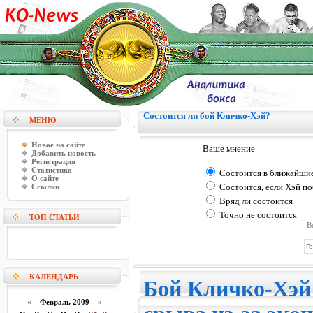
Состоится ли бой Кличко-Хэй?
МЕНЮ
Новое на сайте
Ваше мнение
Добавить новость
Регистрация
Статистика
Состоится в ближайши
О сайте
Ссылки
Состоится, если Хэй по
Вряд ли состоится
Точно не состоится
ТОП СТАТЬИ
В
КАЛЕНДАРЬ
Бой Кличко-Хэй 
«
Февраль 2009
»