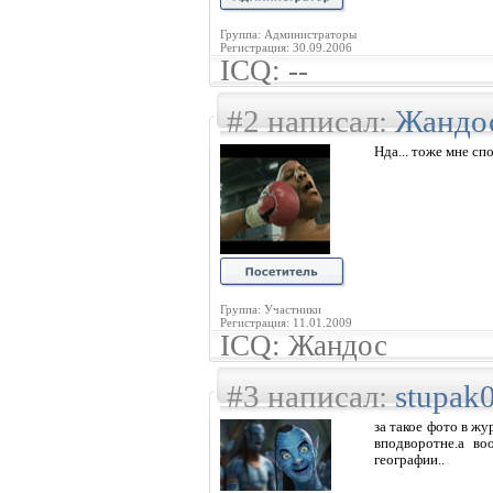
Группа: Администраторы
Регистрация: 30.09.2006
ICQ: --
#2 написал:
Жандо
Нда... тоже мне спо
Группа: Участники
Регистрация: 11.01.2009
ICQ: Жандос
#3 написал:
stupak
за такое фото в ж
вподворотне.а во
географии..