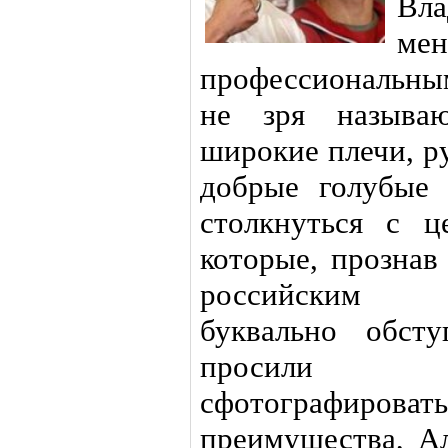
Вл
ме
профессиональны
не зря называ
широкие плечи, р
добрые голубые 
столкнуться с ц
которые, прознав
российским б
буквально обст
просили 
сфотографировать
преимущества, Ал