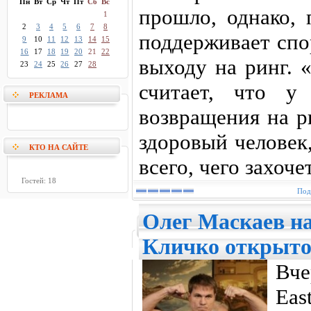
Пн
Вт
Ср
Чт
Пт
Сб
Вс
прошло, однако, 
1
2
3
4
5
6
7
8
поддерживает спо
9
10
11
12
13
14
15
16
17
18
19
20
21
22
выходу на ринг. 
23
24
25
26
27
28
считает, что у
РЕКЛАМА
возвращения на р
здоровый человек
КТО НА САЙТЕ
всего, чего захочет
Гостей: 18
Под
Олег Маскаев н
Кличко открыто
В
Eas