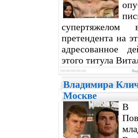
оп
пис
супертяжелом 
претендента на э
адресованное д
этого титула Вит
Под
Владимира Клич
Москве
В 
Пов
м