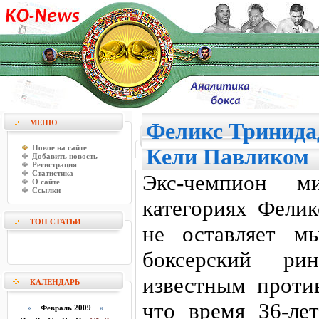
МЕНЮ
Феликс Тринидад
Новое на сайте
Кели Павликом
Добавить новость
Регистрация
Статистика
Экс-чемпион 
О сайте
Ссылки
категориях Фели
ТОП СТАТЬИ
не оставляет м
боксерский р
известным проти
КАЛЕНДАРЬ
что время 36-ле
«
Февраль 2009
»