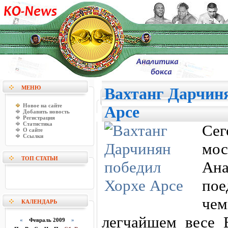
МЕНЮ
Вахтанг Дарчиня
Новое на сайте
Арсе
Добавить новость
Регистрация
Статистика
Се
О сайте
Ссылки
мо
ТОП СТАТЬИ
Ан
пое
че
КАЛЕНДАРЬ
легчайшем весе 
«
Февраль 2009
»