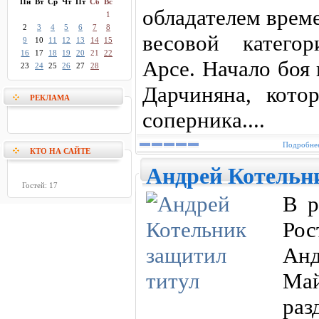
Пн
Вт
Ср
Чт
Пт
Сб
Вс
обладателем врем
1
2
3
4
5
6
7
8
весовой катего
9
10
11
12
13
14
15
16
17
18
19
20
21
22
Арсе. Начало боя
23
24
25
26
27
28
Дарчиняна, кото
РЕКЛАМА
соперника....
Подробнее
КТО НА САЙТЕ
Андрей Котельн
Гостей: 17
В р
Ро
Ан
Май
раз