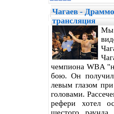
Чагаев - Драмм
трансляция
Мы
ви
Ча
Чаг
чемпиона WBA "н
бою. Он получил
левым глазом при
головами. Рассеч
рефери хотел о
шестого раунда,