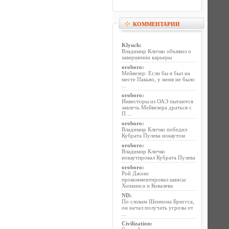
КОММЕНТАРИИ
Klyuch
:
Владимир Кличко объявил о
завершении карьеры
oroboro
:
Мейвезер: Если бы я был на
месте Пакьяо, у меня не было
...
oroboro
:
Инвесторы из ОАЭ пытаются
завлечь Мейвезера драться с
П ...
oroboro
:
Владимир Кличко победил
Кубрата Пулева нокаутом
oroboro
:
Владимир Кличко
нокаутировал Кубрата Пулева
oroboro
:
Рой Джонс
прокомментировал шансы
Хопкинса и Ковалева
ND
:
По словам Шеннона Бриггса,
он начал получать угрозы от
...
Civilization
: