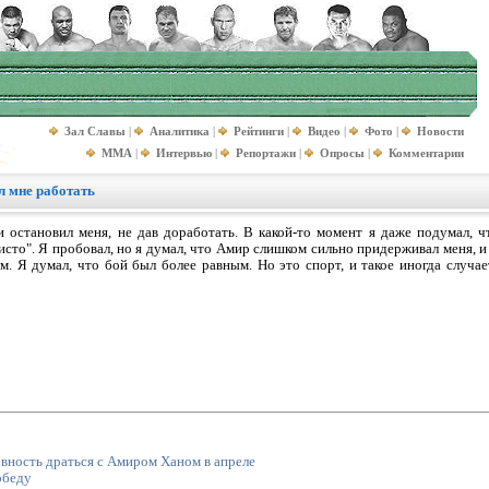
Зал Славы
|
Аналитика
|
Рейтинги
|
Видео
|
Фото
|
Новости
MMA
|
Интервью
|
Репортажи
|
Опросы
|
Комментарии
л мне работать
и остановил меня, не дав доработать. В какой-то момент я даже подумал, ч
сто". Я пробовал, но я думал, что Амир слишком сильно придерживал меня, и 
. Я думал, что бой был более равным. Но это спорт, и такое иногда случае
вность драться с Амиром Ханом в апреле
обеду