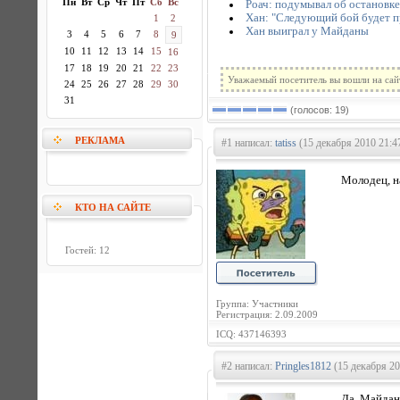
Пн
Вт
Ср
Чт
Пт
Сб
Вс
Роач: подумывал об остановк
Хан: "Следующий бой будет 
1
2
Хан выиграл у Майданы
3
4
5
6
7
8
9
10
11
12
13
14
15
16
17
18
19
20
21
22
23
Уважаемый посетитель вы вошли на сай
24
25
26
27
28
29
30
31
(голосов: 19)
РЕКЛАМА
#1 написал:
tatiss
(15 декабря 2010 21:4
Молодец, н
КТО НА САЙТЕ
Гостей: 12
Группа: Участники
Регистрация: 2.09.2009
ICQ: 437146393
#2 написал:
Pringles1812
(15 декабря 20
Да, Майдана