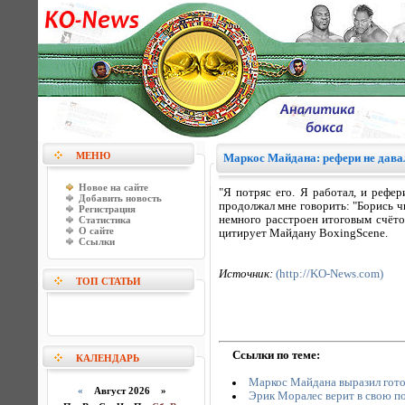
МЕНЮ
Маркос Майдана: рефери не дава
Новое на сайте
"Я потряс его. Я работал, и рефер
Добавить новость
продолжал мне говорить: "Борись чи
Регистрация
немного расстроен итоговым счётом
Статистика
О сайте
цитирует Майдану BoxingScene.
Ссылки
Источник:
(http://KO-News.com)
ТОП СТАТЬИ
Ссылки по теме:
КАЛЕНДАРЬ
Маркос Майдана выразил гото
«
Август 2026 »
Эрик Моралес верит в свою п