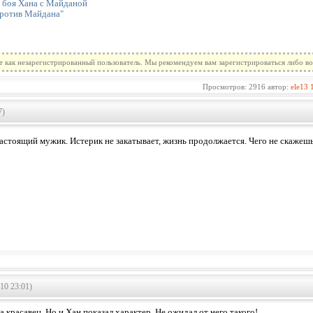
е боя Хана с Майданой
против Майдана"
т как незарегистрированный пользователь. Мы рекомендуем вам зарегистрироваться либо во
Просмотров: 2916 автор:
ele13
7)
астоящий мужик. Истерик не закатывает, жизнь продолжается. Чего не скажешь
10 23:01)
 красавец. Но и Хан показал характер. Не ожидал от него такого!