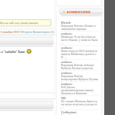
КОММЕНТАРИИ
Klyuch
:
йти на сайт под своим именем.
Владимир Кличко объявил о
завершении карьеры
14 декабря 2010
Обсудить
Комментарии (2)
oroboro
:
Мейвезер: Если бы я был на
месте Пакьяо, у меня не было
...
oroboro
:
Инвесторы из ОАЭ пытаются
 о "хабиби" Хане.
завлечь Мейвезера драться с
П ...
oroboro
:
Владимир Кличко победил
Кубрата Пулева нокаутом
oroboro
:
Владимир Кличко
нокаутировал Кубрата Пулева
oroboro
:
Рой Джонс
прокомментировал шансы
Хопкинса и Ковалева
ND
:
По словам Шеннона Бриггса,
он начал получать угрозы от
...
Civilization
: