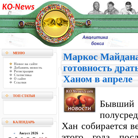
МЕНЮ
Маркос Майдан
Новое на сайте
готовность драт
Добавить новость
Регистрация
Статистика
Ханом в апреле
О сайте
Ссылки
ТОП СТАТЬИ
Бывший 
полусре
КАЛЕНДАРЬ
Хан собирается в
«
Август 2026 »
этого года пос