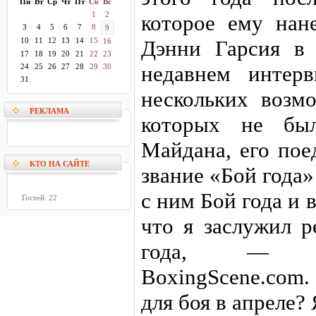
Пн
Вт
Ср
Чт
Пт
Сб
Вс
1
2
которое ему нан
3
4
5
6
7
8
9
10
11
12
13
14
15
Дэнни Гарсия в
16
17
18
19
20
21
22
23
недавнем интер
24
25
26
27
28
29
30
31
нескольких возм
РЕКЛАМА
которых не был
Майдана, его пое
КТО НА САЙТЕ
звание «Бой года»
с ним Бой года и 
Гостей: 22
что я заслужил 
года, — ц
BoxingScene.com
для боя в апреле? 