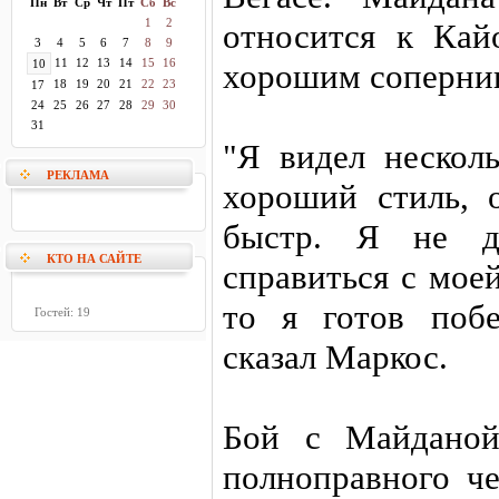
Пн
Вт
Ср
Чт
Пт
Сб
Вс
1
2
относится к Кай
3
4
5
6
7
8
9
11
12
13
14
15
16
10
хорошим соперни
18
19
20
21
22
23
17
24
25
26
27
28
29
30
31
"Я видел нескол
РЕКЛАМА
хороший стиль, 
быстр. Я не д
КТО НА САЙТЕ
справиться с мое
то я готов побе
Гостей: 19
сказал Маркос.
Бой с Майданой
полноправного ч