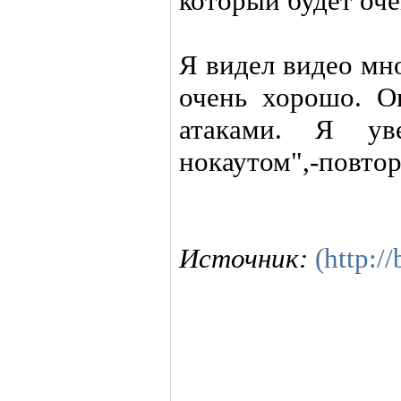
который будет оче
Я видел видео мн
очень хорошо. О
атаками. Я ув
нокаутом",-повто
Источник:
(http:/