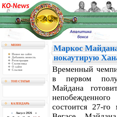
МЕНЮ
Маркос Майдана
Новое на сайте
нокаутирую Хан
Добавить новость
Регистрация
Статистика
Временный чемп
О сайте
Ссылки
в первом полу
ТОП СТАТЬИ
Майдана готови
непобежденного
КАЛЕНДАРЬ
состоится 27-го
«
Август 2026 »
Вегасе. Майдан