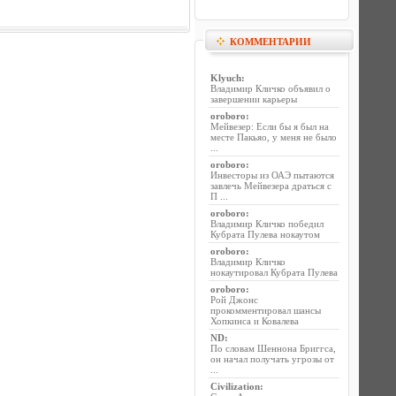
КОММЕНТАРИИ
Klyuch
:
Владимир Кличко объявил о
завершении карьеры
oroboro
:
Мейвезер: Если бы я был на
месте Пакьяо, у меня не было
...
oroboro
:
Инвесторы из ОАЭ пытаются
завлечь Мейвезера драться с
П ...
oroboro
:
Владимир Кличко победил
Кубрата Пулева нокаутом
oroboro
:
Владимир Кличко
нокаутировал Кубрата Пулева
oroboro
:
Рой Джонс
прокомментировал шансы
Хопкинса и Ковалева
ND
:
По словам Шеннона Бриггса,
он начал получать угрозы от
...
Civilization
: