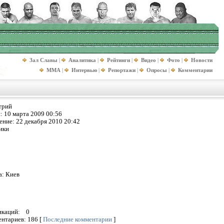
Зал Славы
|
Аналитика
|
Рейтинги
|
Видео
|
Фото
|
Новости
MMA
|
Интервью
|
Репортажи
|
Опросы
|
Комментарии
трий
и:
10 марта 2009 00:56
ение:
22 декабря 2010 20:42
ики
а:
Киев
ликаций:
0
ентариев:
186
[
Последние комментарии
]