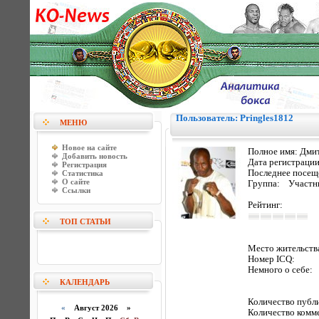
Пользователь: Pringles1812
МЕНЮ
Новое на сайте
Полное имя:
Дми
Добавить новость
Дата регистраци
Регистрация
Последнее посещ
Статистика
О сайте
Группа: Участн
Ссылки
Рейтинг:
ТОП СТАТЬИ
Место жительств
Номер ICQ:
Немного о себе:
КАЛЕНДАРЬ
Количество пуб
«
Август 2026 »
Количество комм