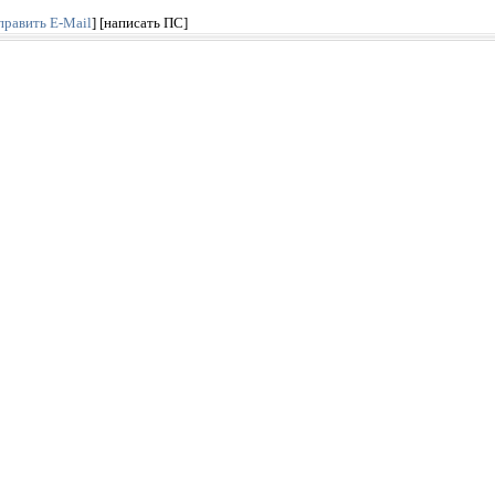
править E-Mail
]
[написать ПС]