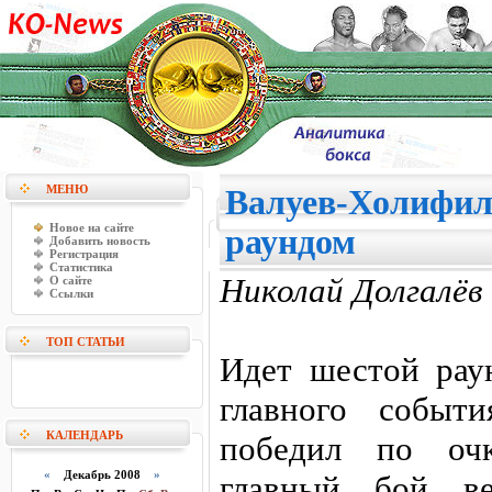
МЕНЮ
Валуев-Холифилд
Новое на сайте
раундом
Добавить новость
Регистрация
Статистика
Николай Долгалёв
О сайте
Ссылки
ТОП СТАТЬИ
Идет шестой рау
главного событ
КАЛЕНДАРЬ
победил по оч
«
Декабрь 2008
»
главный бой ве