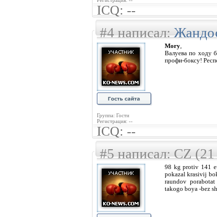
Регистрация: --
ICQ: --
#4 написал:
Жандо
Mory
,
Валуева по ходу б
профи-боксу! Респ
Группа: Гости
Регистрация: --
ICQ: --
#5 написал: CZ (21
98 kg protiv 141 e
pokazal krasivij bo
raundov porabotat
takogo boya -bez sh