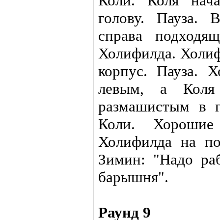
Коли. Коля нача
голову. Пауза. 
справа подходя
Холифилда. Холиф
корпус. Пауза. 
левым, а Коля
размашистым в г
Коли. Хороши
Холифилда на по
Зимин: "Надо раб
барышня".
Раунд 9