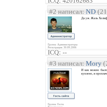
ICQ: 420162683
#2 написал:
ND
(21
Да уж. Жаль Холиф
Группа: Администраторы
Регистрация: 30.09.2006
ICQ: --
#3 написал:
Mory
(
И как можно было
куплено, и проплач
Группа: Гости