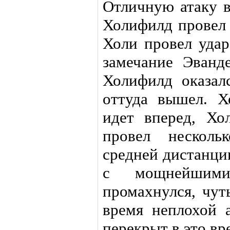
Отличную атаку в
Холифилд провел 
Холи провел удар
замечание Эванд
Холифилд оказал
оттуда вышел. Х
идет вперед, Хо
провел несколь
средней дистанци
с мощнейшими
промахнулся, чут
время неплохой 
перекрыт в это вр