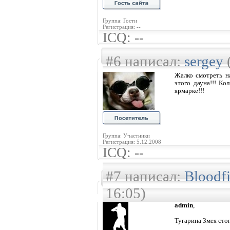
Группа: Гости
Регистрация: --
ICQ: --
#6 написал:
sergey
Жалко смотреть н
этого дауна!!! Ко
ярмарке!!!
Группа: Участники
Регистрация: 5.12.2008
ICQ: --
#7 написал:
Bloodfi
16:05)
admin
,
Тугарина Змея сто