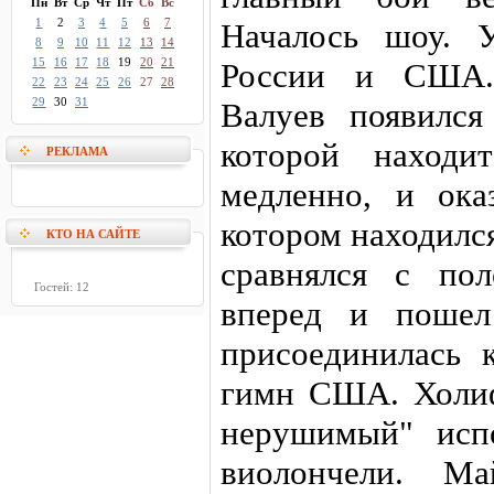
Пн
Вт
Ср
Чт
Пт
Сб
Вс
1
2
3
4
5
6
7
Началось шоу. 
8
9
10
11
12
13
14
15
16
17
18
19
20
21
России и США. 
22
23
24
25
26
27
28
29
30
31
Валуев появился
которой находит
РЕКЛАМА
медленно, и ока
котором находилс
КТО НА САЙТЕ
сравнялся с по
Гостей: 12
вперед и пошел
присоединилась 
гимн США. Холиф
нерушимый" исп
виолончели. Ма