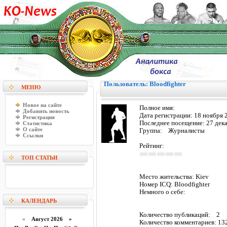
Пользователь: Bloodfighter
МЕНЮ
Новое на сайте
Полное имя:
Добавить новость
Дата регистрации:
18 ноября 
Регистрация
Последнее посещение:
27 дек
Статистика
О сайте
Группа: Журналисты
Ссылки
Рейтинг:
ТОП СТАТЬИ
Место жительства:
Kiev
Номер ICQ:
Bloodfighter
Немного о себе:
КАЛЕНДАРЬ
Количество публикаций:
2
«
Август 2026 »
Количество комментариев:
13