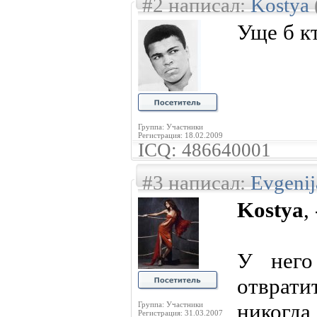
#2 написал:
Kostya
Уще б к
Группа: Участники
Регистрация: 18.02.2009
ICQ: 486640001
#3 написал:
Evgenij
Kostya
,
У него
отврат
никог
Группа: Участники
Регистрация: 31.03.2007