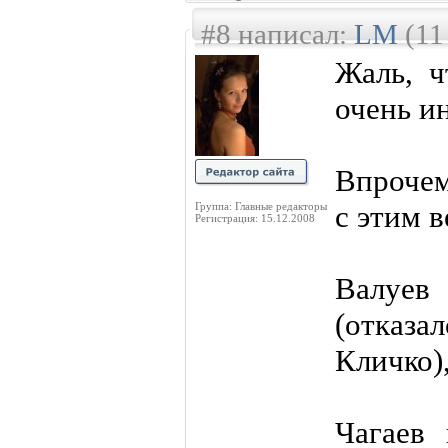
#8 написал:
LM
(11
Жаль, ч
очень и
Впрочем
с этим 
Группа: Главные редакторы
Регистрация: 15.12.2008
Валуев
(отказа
Кличко)
Чагаев