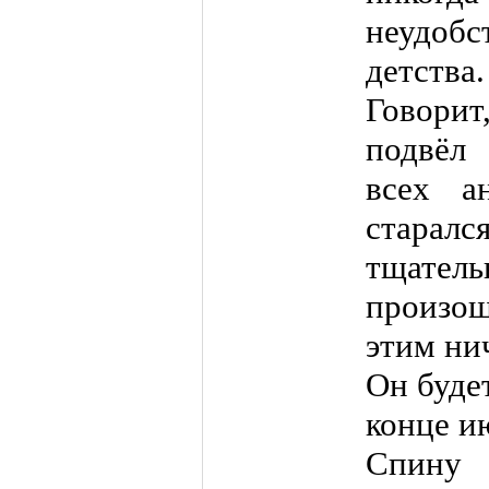
неудоб
детства.
Говорит
подвёл 
всех а
старалс
тщатель
произош
этим ни
Он будет
конце и
Спину