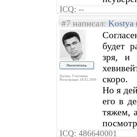
ICQ: --
#7 написал:
Kostya
Согласе
будет р
зря, и 
хевивей
скоро.
Группа: Участники
Регистрация: 18.02.2009
Но я де
его в д
тяжем, 
посмотр
ICQ: 486640001