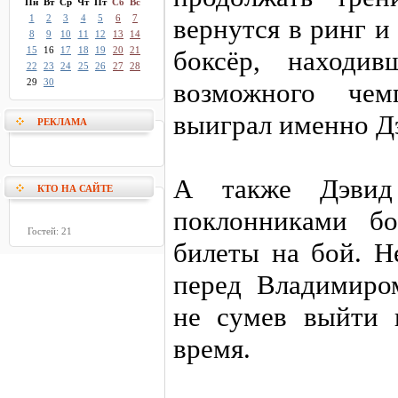
Пн
Вт
Ср
Чт
Пт
Сб
Вс
1
2
3
4
5
6
7
вернутся в ринг 
8
9
10
11
12
13
14
15
16
17
18
19
20
21
боксёр, находи
22
23
24
25
26
27
28
29
30
возможного че
выиграл именно Д
РЕКЛАМА
А также Дэвид
КТО НА САЙТЕ
поклонниками бо
Гостей: 21
билеты на бой. Н
перед Владимиром
не сумев выйти 
время.