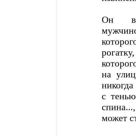
Он вы
мужчино
котор
рогатку
которог
на улиц
никогда 
с тенью
спина...
может ст