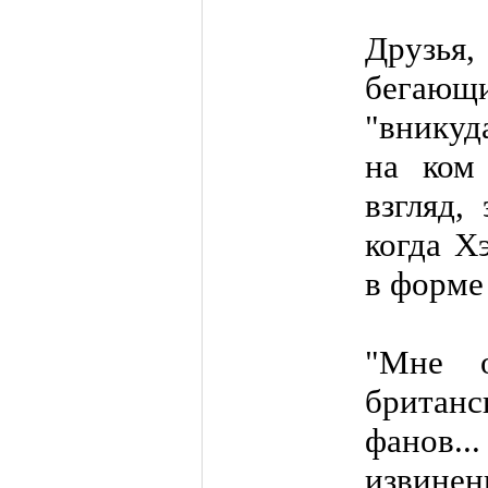
Друзья
бегающи
"вникуд
на ком
взгляд,
когда Х
в форме
"Мне о
британ
фанов.
извинен