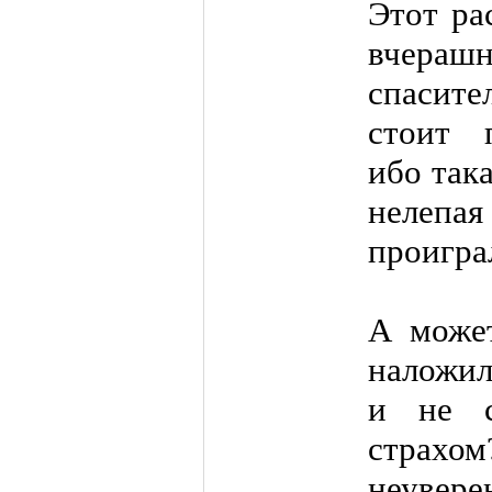
Этот ра
вчераш
спасит
стоит п
ибо така
нелепая
проигра
А может
наложил
и не с
страхом
неувере