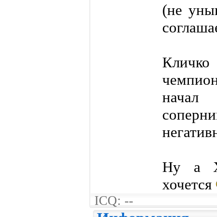
(не уны
соглашае
Кличк
чемпион
начал 
соперни
негативн
Ну а Х
хочется
ICQ: --