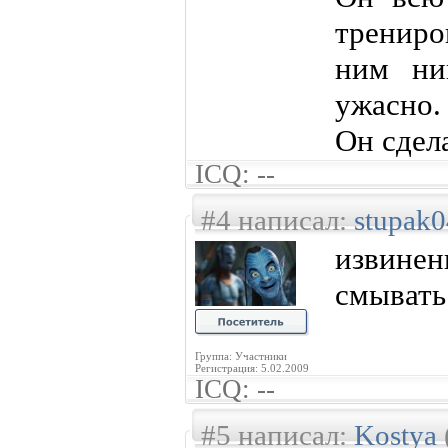
трениро
ним ни
ужасно.
Он сдел
ICQ: --
#4 написал:
stupak0
извине
смывать
Группа: Участники
Регистрация: 5.02.2009
ICQ: --
#5 написал:
Kostya