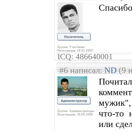
Спасибо
Группа: Участники
Регистрация: 18.02.2009
ICQ: 486640001
#6 написал:
ND
(9 
Почит
коммент
мужик",
что-то 
Группа: Администраторы
Регистрация: 30.09.2006
или сдел