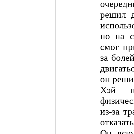
очередн
решил д
использ
но на 
смог пр
за боле
двигать
он решил
Хэй п
физичес
из-за т
отказать
Он всю 