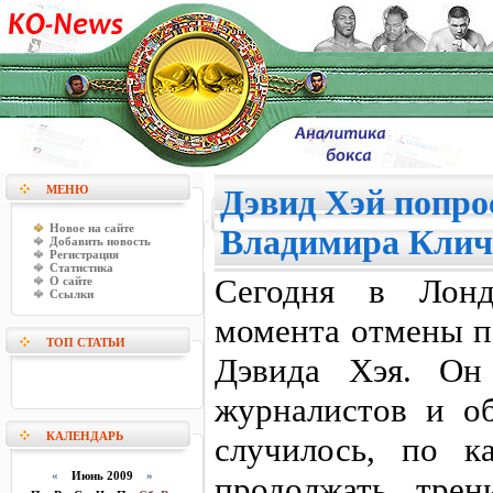
МЕНЮ
Дэвид Хэй попро
Новое на сайте
Владимира Клич
Добавить новость
Регистрация
Статистика
Сегодня в Лонд
О сайте
Ссылки
момента отмены п
ТОП СТАТЬИ
Дэвида Хэя. Он
журналистов и о
КАЛЕНДАРЬ
случилось, по к
«
Июнь 2009
»
продолжать трен