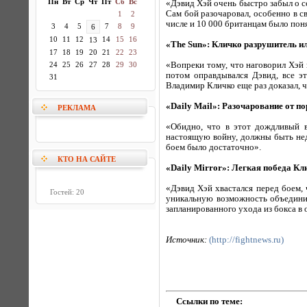
Пн
Вт
Ср
Чт
Пт
Сб
Вс
«Дэвид Хэй очень быстро забыл о с
Сам бой разочаровал, особенно в с
1
2
числе и 10 000 британцам было поня
3
4
5
7
8
9
6
10
11
12
14
15
16
13
«The Sun»: Кличко разрушитель и
17
18
19
20
21
22
23
24
25
26
27
28
29
30
«Вопреки тому, что наговорил Хэй 
потом оправдывался Дэвид, все эт
31
Владимир Кличко еще раз доказал, 
«Daily Mail»: Разочарование от п
РЕКЛАМА
«Обидно, что в этот дождливый 
настоящую войну, должны быть недо
боем было достаточно».
КТО НА САЙТЕ
«Daily Mirror»: Легкая победа Кл
«Дэвид Хэй хвастался перед боем, 
Гостей: 20
уникальную возможность объединит
запланированного ухода из бокса в 
Источник:
(http://fightnews.ru)
Ссылки по теме: