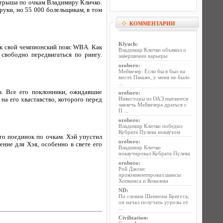
игрыша по очкам Владимиру Кличко.
руки, но 55 000 болельщикам, в том
КОММЕНТАРИИ
Klyuch
:
ук свой чемпионский пояс WBA. Как
Владимир Кличко объявил о
свободно передвигаться по рингу.
завершении карьеры
oroboro
:
Мейвезер: Если бы я был на
месте Пакьяо, у меня не было
...
. Все его поклонники, ожидавшие
oroboro
:
Инвесторы из ОАЭ пытаются
а его хваставство, которого перед
завлечь Мейвезера драться с
П ...
oroboro
:
Владимир Кличко победил
Кубрата Пулева нокаутом
его поединок по очкам. Хэй упустил
oroboro
:
ние для Хэя, особенно в свете его
Владимир Кличко
нокаутировал Кубрата Пулева
oroboro
:
Рой Джонс
прокомментировал шансы
Хопкинса и Ковалева
ND
:
По словам Шеннона Бриггса,
он начал получать угрозы от
...
Civilization
: