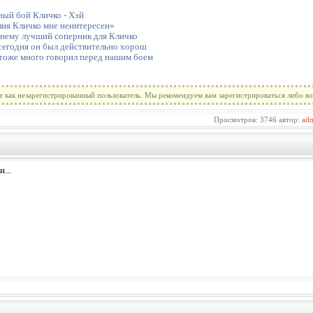
ный бой Кличко - Хэй
лия Кличко мне неинтересен»
жнему лучший соперник для Кличко
сегодня он был действительно хорош
тоже много говорил перед нашим боем
т как незарегистрированный пользователь. Мы рекомендуем вам зарегистрироваться либо во
Просмотров: 3746 автор:
ad
...