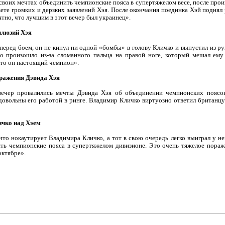
своих мечтах объединить чемпионские пояса в супертяжелом весе, после про
вете громких и дерзких заявлений Хэя. После окончания поединка Хэй поднял 
тно, что лучшим в этот вечер был украинец».
ллюзий Хэя
перед боем, он не кинул ни одной «бомбы» в голову Кличко и выпустил из р
о произошло из-за сломанного пальца на правой ноге, который мешал ему 
что он настоящий чемпион».
оражения Дэвида Хэя
вечер провалились мечты Дэвида Хэя об объединении чемпионских поясов
вольны его работой в ринге. Владимир Кличко виртуозно ответил британцу н
ичко над Хэем
что нокаутирует Владимира Кличко, а тот в свою очередь легко выиграл у н
ь чемпионские пояса в супертяжелом дивизионе. Это очень тяжелое пораже
октябре».