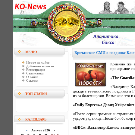
МЕНЮ
Британские СМИ о поединке Кли
Новое на сайте
Конечно же м
Добавить новость
проигрыше сво
Регистрация
Статистика
О сайте
«The Guardian
Ссылки
«Владимир Кли
дождь в течении всего поединка в 
ТОП СТАТЬИ
из-за болельщиков. Возможно это и 
«Daily Express»: Дэвид Хэй разб
«После серии громких и странных з
ударов украинца. После боя боксер 
КАЛЕНДАРЬ
«BBC»: Владимир Кличко выиграл
«
Август 2026 »