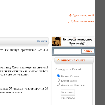
Сделать стартовой
Добавить в закладки
Новости
, что же пишут британские СМИ о
ОПРОС НА САЙТЕ
чкам над Хэем, несмотря на сильный
С кем драться Кличко?
ломанным мизинцем и не отменил бой
сов к его репутации».
Берман Стиверн
Кубрат Пулев
Александр Поветкин
только 57 чистых ударов против 99
оманного пальца».