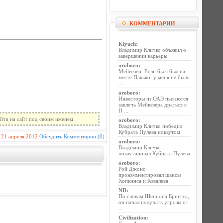
КОММЕНТАРИИ
Klyuch
:
Владимир Кличко объявил о
завершении карьеры
oroboro
:
Мейвезер: Если бы я был на
месте Пакьяо, у меня не было
...
oroboro
:
Инвесторы из ОАЭ пытаются
завлечь Мейвезера драться с
П ...
йти на сайт под своим именем.
oroboro
:
Владимир Кличко победил
Кубрата Пулева нокаутом
21 апреля 2012
Обсудить
Комментарии (0)
oroboro
:
Владимир Кличко
нокаутировал Кубрата Пулева
oroboro
:
Рой Джонс
прокомментировал шансы
Хопкинса и Ковалева
ND
:
По словам Шеннона Бриггса,
он начал получать угрозы от
...
Civilization
: