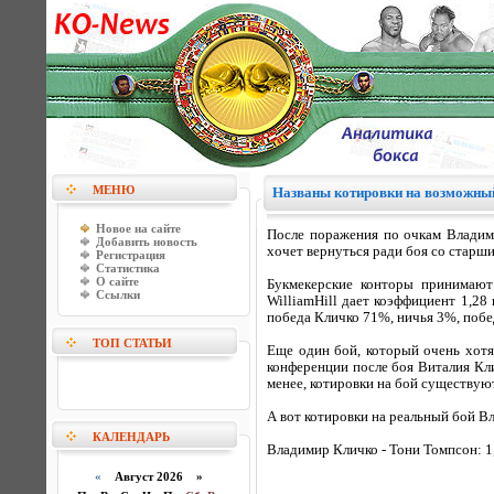
МЕНЮ
Названы котировки на возможный
Новое на сайте
После поражения по очкам Владими
Добавить новость
хочет вернуться ради боя со старши
Регистрация
Статистика
О сайте
Букмекерские конторы принимают
Ссылки
WilliamHill дает коэффициент 1,28 
победа Кличко 71%, ничья 3%, побе
ТОП СТАТЬИ
Еще один бой, который очень хотя
конференции после боя Виталия Кли
менее, котировки на бой существуют:
А вот котировки на реальный бой В
КАЛЕНДАРЬ
Владимир Кличко - Тони Томпсон: 1,0
«
Август 2026 »