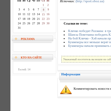
Пн
Вт
Ср
Чт
Пт
Сб
Вс
Источник:
(http://sport.oboz.ua)
1
2
3
4
5
6
7
9
8
10
11
12
13
14
16
15
17
18
19
20
21
22
23
Ссылки по теме:
24
25
26
27
28
29
30
31
Кличко победит Рахмана: в тр
Шансы Поветкина победить Кл
На бой Кличко - Хэй начали п
РЕКЛАМА
Букмекеры все меньше верят в
Букмекеры начали принимать с
КТО НА САЙТЕ
Уважаемый посетитель вы вошли на сай
Гостей: 14
Информация
Комментировать новости н