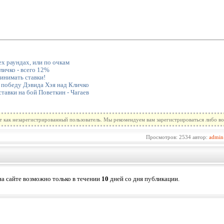
ех раундах, или по очкам
ичко - всего 12%
ринимать ставки!
 победу Дэвида Хэя над Кличко
тавки на бой Поветкин - Чагаев
т как незарегистрированный пользователь. Мы рекомендуем вам зарегистрироваться либо во
Просмотров: 2534 автор:
admin
а сайте возможно только в течении
10
дней со дня публикации.