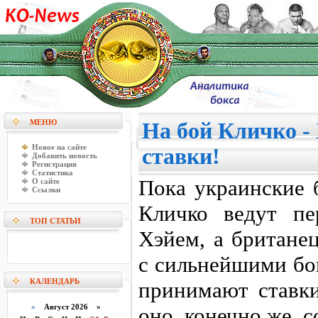
МЕНЮ
На бой Кличко -
Новое на сайте
ставки!
Добавить новость
Регистрация
Статистика
Пока украинские 
О сайте
Ссылки
Кличко ведут пе
ТОП СТАТЬИ
Хэйем, а британе
с сильнейшими бо
КАЛЕНДАРЬ
принимают ставки
«
Август 2026 »
оно, конечно же, с