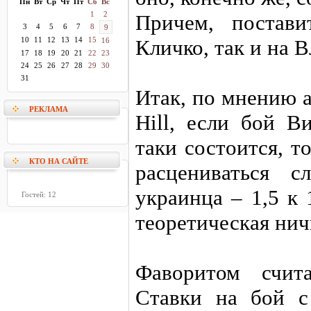
Пн
Вт
Ср
Чт
Пт
Сб
Вс
1
2
Причем, постав
3
4
5
6
7
8
9
10
11
12
13
14
15
Кличко, так и на 
16
17
18
19
20
21
22
23
24
25
26
27
28
29
30
31
Итак, по мнению 
РЕКЛАМА
Hill, если бой В
таки состоится, т
КТО НА САЙТЕ
расцениваться с
украинца – 1,5 к 
Гостей: 12
теоретическая ничь
Фаворитом счит
Ставки на бой с