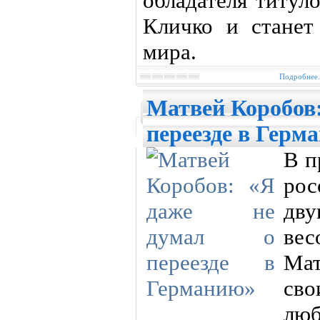
обладателя титу
Кличко и стане
мира.
Подробнее.
Матвей Коробов:
переезде в Герм
В п
ро
дву
вес
Ма
св
лю