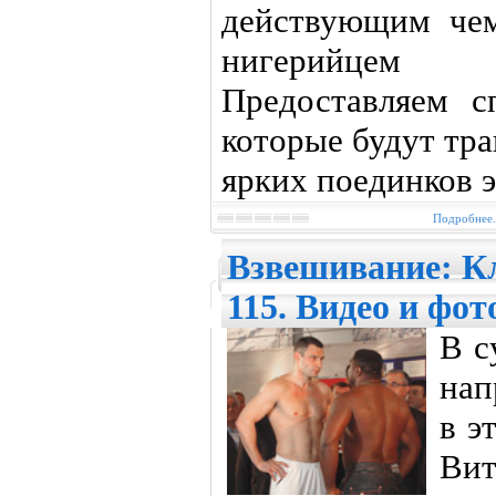
действующим че
нигерийцем 
Предоставляем с
которые будут тр
ярких поединков э
Подробнее.
Взвешивание: Кл
115. Видео и фот
В с
нап
в э
Вит