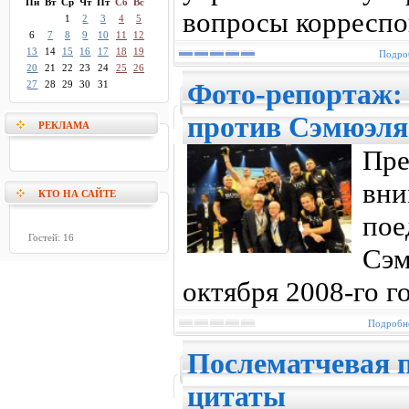
Пн
Вт
Ср
Чт
Пт
Сб
Вс
вопросы корреспо
1
2
3
4
5
6
7
8
9
10
11
12
13
14
15
16
17
18
19
Подроб
20
21
22
23
24
25
26
27
28
29
30
31
Фото-репортаж:
против Сэмюэля
РЕКЛАМА
Пр
вн
КТО НА САЙТЕ
пое
Гостей: 16
Сэ
октября 2008-го го
Подробне
Послематчевая 
цитаты