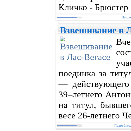
Кличко - Брюстер 
Подроб
Взвешивание в Л
Вч
со
уч
поединка за титу
— действующего 
39–летнего Антон
на титул, бывше
весе 26-летнего Ч
Подробнее.