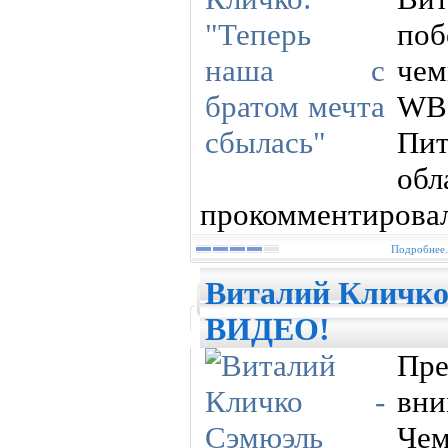
по
че
WB
Пи
об
прокомментировал
Подробнее.
Виталий Кличко
ВИДЕО!
Пр
вн
Че