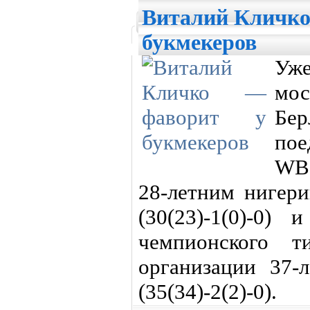
Виталий Кличко
букмекеров
Уж
мо
Бер
пое
WB
28-летним нигер
(30(23)-1(0)-0) 
чемпионского т
организации 37-
(35(34)-2(2)-0).