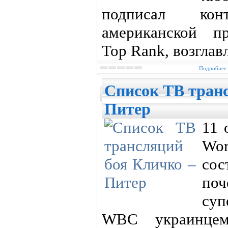
подписал кон
американской п
Top Rank, возгла
Подробнее.
Cписок ТВ тран
Питер
11 
Wo
со
поч
суп
WBC украинце