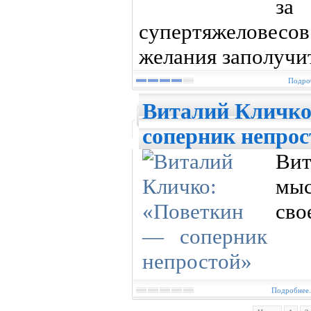
за
супертяжелове
желания заполучит
Подроб
Виталий Кличко
соперник непрос
Вит
мыс
сво
Подробнее.