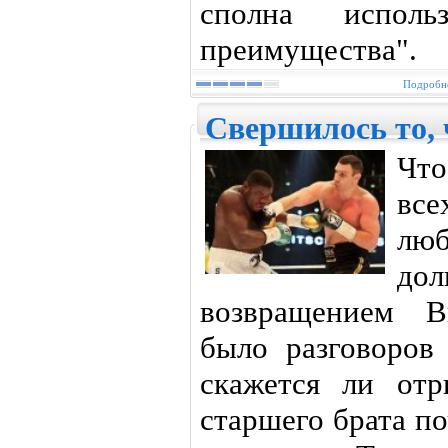
сполна исполь
преимущества".
Подробне
Свершилось то, 
Что
вс
лю
до
возвращением В
было разговоров
скажется ли отр
старшего брата п