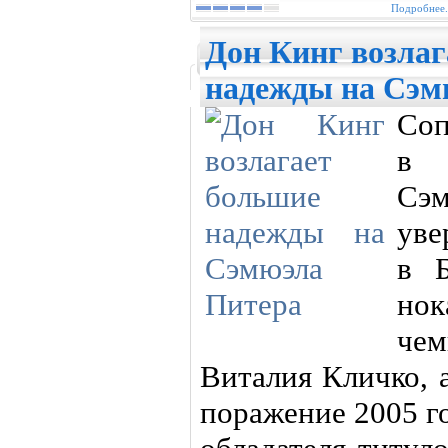
Подробнее.
Дон Кинг возлаг
надежды на Сэм
Соп
в 
Сэ
уве
в Б
но
чем
Виталия Кличко, 
поражение 2005 го