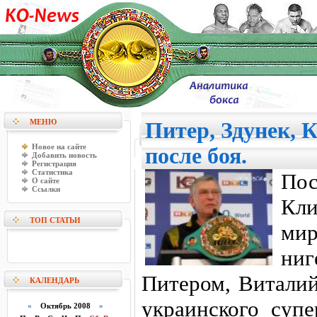
МЕНЮ
Питер, Здунек, 
Новое на сайте
после боя.
Добавить новость
Регистрация
Статистика
Пос
О сайте
Ссылки
Кл
ТОП СТАТЬИ
мир
ни
Питером, Виталий
КАЛЕНДАРЬ
украинского супе
«
Октябрь 2008
»