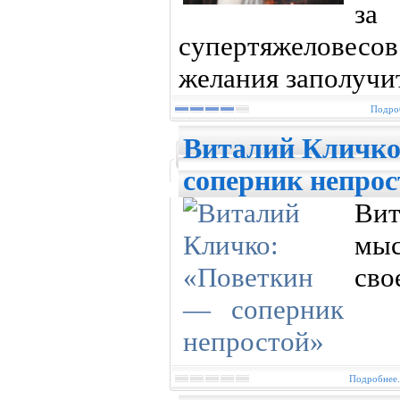
за
супертяжелове
желания заполучит
Подроб
Виталий Кличко
соперник непрос
Вит
мыс
сво
Подробнее.