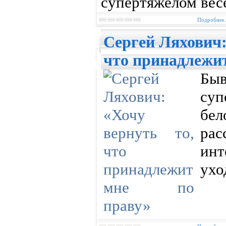
супертяжелом вес
Подробнее.
Сергей Ляхович:
что принадлежит
Бы
суп
бе
рас
инт
ухо