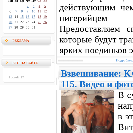
Пн
Вт
Ср
Чт
Пт
Сб
Вс
действующим че
1
2
3
4
5
6
7
8
9
10
11
12
нигерийцем 
13
14
15
16
17
18
19
20
21
22
23
24
25
26
Предоставляем с
27
28
29
30
31
которые будут тр
РЕКЛАМА
ярких поединков э
Подробнее.
КТО НА САЙТЕ
Взвешивание: Кл
Гостей: 17
115. Видео и фот
В с
нап
в э
Вит