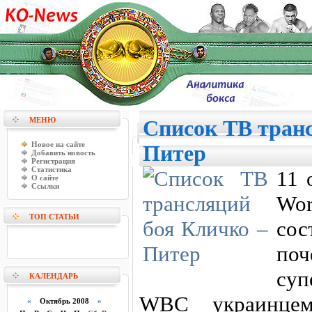
МЕНЮ
Cписок ТВ тран
Новое на сайте
Питер
Добавить новость
Регистрация
Статистика
11 
О сайте
Ссылки
Wo
ТОП СТАТЬИ
со
поч
суп
КАЛЕНДАРЬ
WBC украинце
«
Октябрь 2008
»