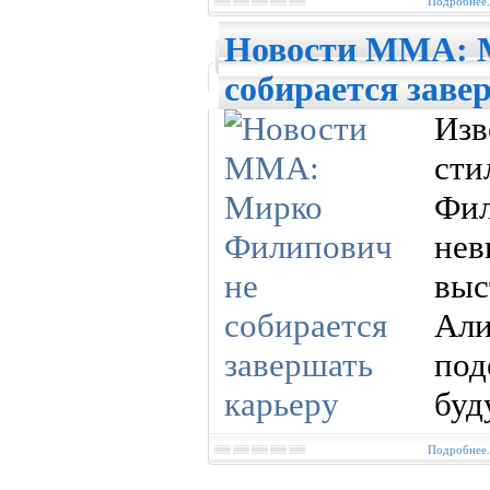
Подробнее.
Новости MMA: 
собирается заве
Изв
ст
Фил
нев
вы
Али
по
буд
Подробнее.