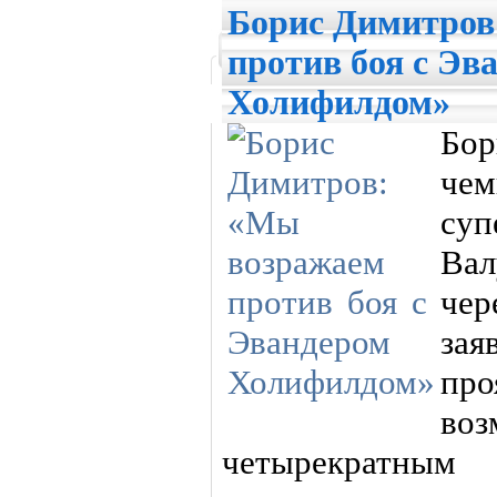
Борис Димитров
против боя с Эв
Холифилдом»
Бор
ч
суп
Ва
чер
за
про
во
четырекратны