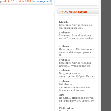
ор:
admin
20 октября 2008
Комментарии (0)
КОММЕНТАРИИ
Klyuch
:
Владимир Кличко объявил о
завершении карьеры
oroboro
:
Мейвезер: Если бы я был на
месте Пакьяо, у меня не было
...
oroboro
:
Инвесторы из ОАЭ пытаются
завлечь Мейвезера драться с
П ...
oroboro
:
Владимир Кличко победил
Кубрата Пулева нокаутом
oroboro
:
Владимир Кличко
нокаутировал Кубрата Пулева
oroboro
:
Рой Джонс
прокомментировал шансы
Хопкинса и Ковалева
ND
:
По словам Шеннона Бриггса,
он начал получать угрозы от
...
Civilization
: