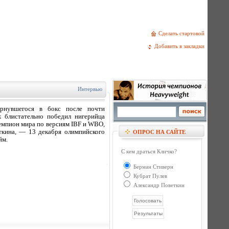
Сделать стартовой
Добавить в закладки
Интервью
рнувшегося в бокс после почти
 блистательно победил нигерийца
емпион мира по версиям IBF и WBO,
ткина, — 13 декабря олимпийского
ОПРОС НА САЙТЕ
йм.
С кем драться Кличко?
Берман Стиверн
Кубрат Пулев
Александр Поветкин