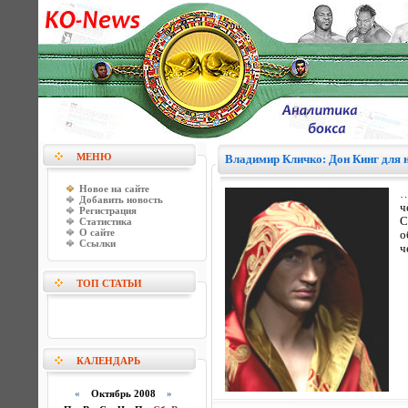
МЕНЮ
Владимир Кличко: Дон Кинг для 
Новое на сайте
…
Добавить новость
ч
Регистрация
С
Статистика
О сайте
о
Ссылки
ч
ТОП СТАТЬИ
КАЛЕНДАРЬ
«
Октябрь 2008
»