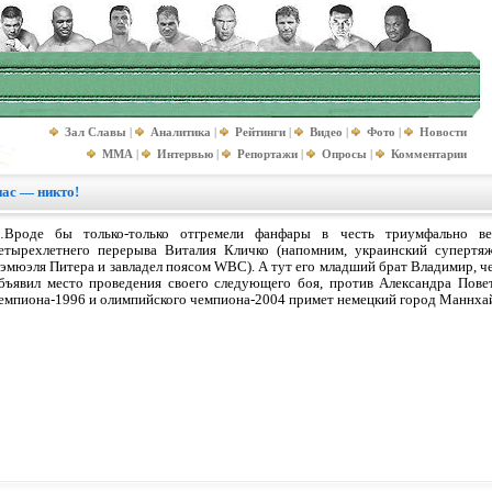
Зал Славы
|
Аналитика
|
Рейтинги
|
Видео
|
Фото
|
Новости
MMA
|
Интервью
|
Репортажи
|
Опросы
|
Комментарии
нас — никто!
Вроде бы только-только отгремели фанфары в честь триумфально ве
етырехлетнего перерыва Виталия Кличко (напомним, украинский супертяж
эмюэля Питера и завладел поясом WBC). А тут его младший брат Владимир, ч
бъявил место проведения своего следующего боя, против Александра Пове
емпиона-1996 и олимпийского чемпиона-2004 примет немецкий город Маннха