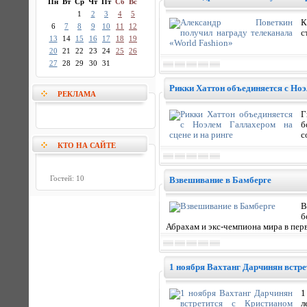
Пн
Вт
Ср
Чт
Пт
Сб
Вс
1
2
3
4
5
К
6
7
8
9
10
11
12
с
13
14
15
16
17
18
19
20
21
22
23
24
25
26
27
28
29
30
31
Рикки Хаттон объединяется с Ноэ
РЕКЛАМА
Г
б
с
КТО НА САЙТЕ
Гостей: 10
Взвешивание в Бамберге
В
б
Абрахам и экс-чемпиона мира в пер
1 ноября Вахтанг Дарчинян встр
1
л