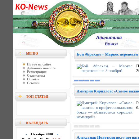
МЕНЮ
Бой Абрахам – Маркес перенесен 
Новое на сайте
П
Добавить новость
2
Регистрация
Статистика
О сайте
Ссылки
Дмитрий Кириллов: «Самое важно
ТОП СТАТЬИ
Б
б
КАЛЕНДАРЬ
«
Октябрь 2008
»
Александр Поветкин получил наг