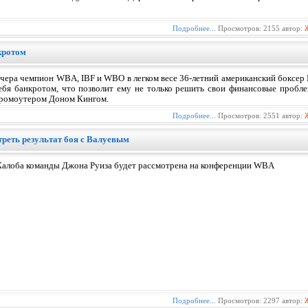
Подробнее...
Просмотров: 2155 автор:
кротом
чера чемпион WBA, IBF и WBO в легком весе 36-летний американский боксер
ебя банкротом, что позволит ему не только решить свои финансовые проблем
ромоутером Доном Кингом.
Подробнее...
Просмотров: 2551 автор:
реть результат боя с Валуевым
алоба команды Джона Руиза будет рассмотрена на конференции WBA
Подробнее...
Просмотров: 2297 автор: