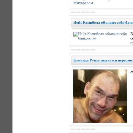
Нейт Кэмпбелл объявил себя бан
В
с
п
Команда Руиза пытается пересмот
Ж