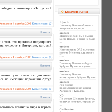
 победил в номинации «За русский
КОММЕНТАРИИ
Klyuch
:
Журналист
4 октября 2008
Комментарии (2)
Владимир Кличко объявил о
завершении карьеры
Новости
oroboro
:
Мейвезер: Если бы я был на
месте Пакьяо, у меня не было
 о том, что пригласил популярного
...
 на концерте в Ливерпуле, который
oroboro
:
Инвесторы из ОАЭ пытаются
завлечь Мейвезера драться с
П ...
Журналист
4 октября 2008
Комментарии (0)
oroboro
:
Владимир Кличко победил
Новости
Кубрата Пулева нокаутом
oroboro
:
Владимир Кличко
ивания участников сегодняшнего
нокаутировал Кубрата Пулева
 весе не имеющий поражений Артур
oroboro
:
Рой Джонс
прокомментировал шансы
Журналист
4 октября 2008
Комментарии (0)
Хопкинса и Ковалева
ND
:
Новости
По словам Шеннона Бриггса,
он начал получать угрозы от
...
солютного чемпиона мира в первом
Civilization
: