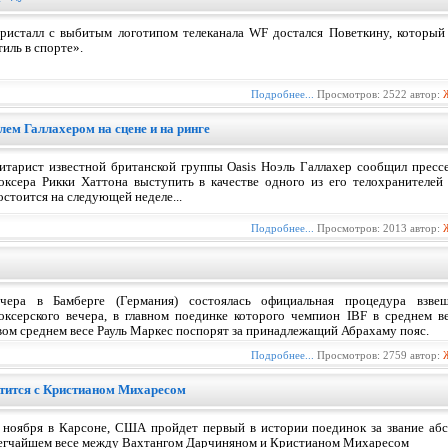
ристалл с выбитым логотипом телеканала WF достался Поветкину, который
тиль в спорте».
Подробнее...
Просмотров: 2522 автор:
лем Галлахером на сцене и на ринге
итарист известной британской группы Oasis Ноэль Галлахер сообщил прессе
оксера Рикки Хаттона выступить в качестве одного из его телохранителей
остоится на следующей неделе...
Подробнее...
Просмотров: 2013 автор:
чера в Бамберге (Германия) состоялась официальная процедура взвеш
оксерского вечера, в главном поединке которого чемпион IBF в среднем
вом среднем весе Рауль Маркес поспорят за принадлежащий Абрахаму пояс.
Подробнее...
Просмотров: 2759 автор:
етится с Кристианом Михаресом
 ноября в Карсоне, США пройдет первый в истории поединок за звание аб
егчайшем весе между Вахтангом Дарчиняном и Кристианом Михаресом