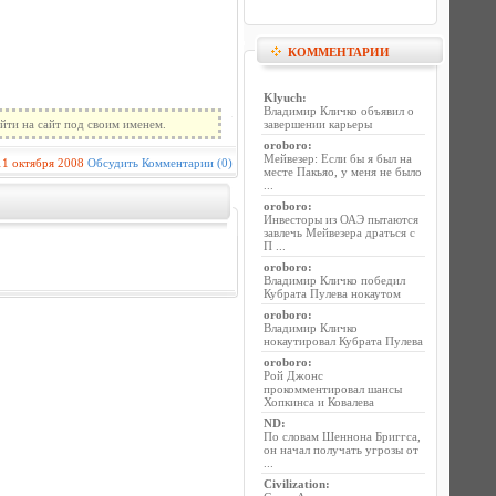
КОММЕНТАРИИ
Klyuch
:
Владимир Кличко объявил о
йти на сайт под своим именем.
завершении карьеры
oroboro
:
Мейвезер: Если бы я был на
11 октября 2008
Обсудить
Комментарии (0)
месте Пакьяо, у меня не было
...
oroboro
:
Инвесторы из ОАЭ пытаются
завлечь Мейвезера драться с
П ...
oroboro
:
Владимир Кличко победил
Кубрата Пулева нокаутом
oroboro
:
Владимир Кличко
нокаутировал Кубрата Пулева
oroboro
:
Рой Джонс
прокомментировал шансы
Хопкинса и Ковалева
ND
:
По словам Шеннона Бриггса,
он начал получать угрозы от
...
Civilization
: