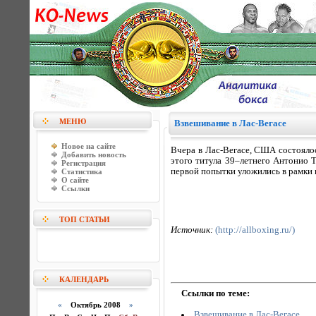
МЕНЮ
Взвешивание в Лас-Вегасе
Новое на сайте
Вчера в Лас-Вегасе, США состояло
Добавить новость
этого титула 39–летнего Антонио 
Регистрация
первой попытки уложились в рамки п
Статистика
О сайте
Ссылки
ТОП СТАТЬИ
Источник:
(http://allboxing.ru/)
КАЛЕНДАРЬ
Ссылки по теме:
«
Октябрь 2008
»
Взвешивание в Лас-Вегасе