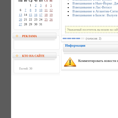
Пн
Вт
Ср
Чт
Пт
Сб
Вс
Взвешивание в Нью-Йорке. Дж
1
2
3
4
5
Взвешивание в Лас-Вегасе
6
7
8
9
10
11
12
Взвешивание в Атлантик-Сити
13
14
15
16
17
18
19
Взвешивание в Базеле: Валуев
20
21
22
23
24
25
26
27
28
29
30
31
Уважаемый посетитель вы вошли на сай
РЕКЛАМА
(голосов: 2)
Информация
КТО НА САЙТЕ
Комментировать новости н
Гостей: 30