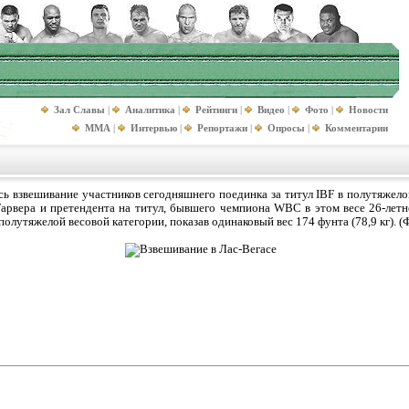
Зал Славы
|
Аналитика
|
Рейтинги
|
Видео
|
Фото
|
Новости
MMA
|
Интервью
|
Репортажи
|
Опросы
|
Комментарии
сь взвешивание участников сегодняшнего поединка за титул IBF в полутяжел
Тарвера и претендента на титул, бывшего чемпиона WBC в этом весе 26-летн
олутяжелой весовой категории, показав одинаковый вес 174 фунта (78,9 кг). (