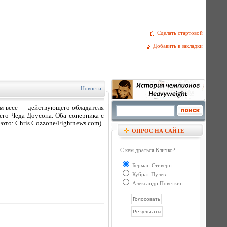
Сделать стартовой
Добавить в закладки
Новости
ом весе — действующего обладателя
его Чеда Доусона. Оба соперника с
Фото: Chris Cozzone/Fightnews.com)
ОПРОС НА САЙТЕ
С кем драться Кличко?
Берман Стиверн
Кубрат Пулев
Александр Поветкин