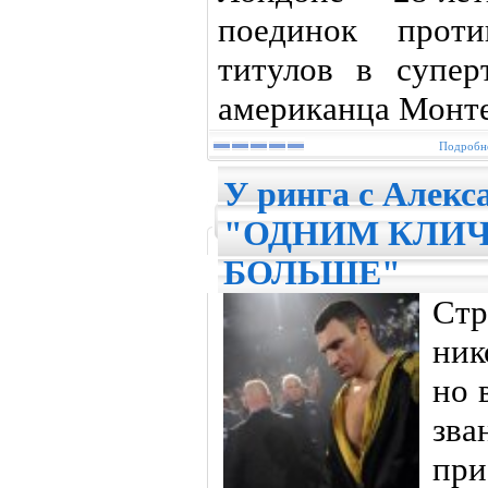
поединок проти
титулов в супер
американца Монте
Подробне
У ринга с Алекс
"ОДНИМ КЛИЧ
БОЛЬШЕ"
Ст
ник
но 
зв
при