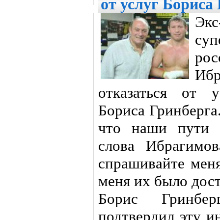
от услуг Бориса
Эк
суп
ро
Ибр
отказаться от 
Бориса Гринберга.
что наши пути 
слова Ибрагимо
спрашивайте меня
меня их было дос
Борис Гринбе
подтвердил эту и