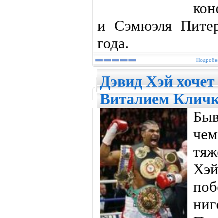
кон
и Сэмюэля Питера
года.
Подробне
Дэвид Хэй хочет
Виталием Клич
Бы
че
тяж
Хэй
поб
ни