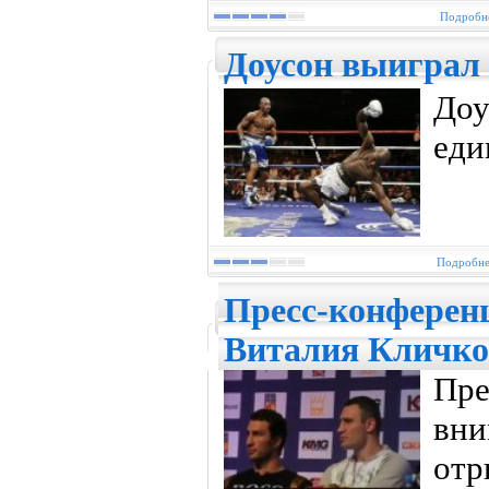
Подробне
Доусон выиграл 
Доу
еди
Подробнее
Пресс-конференц
Виталия Кличко
Пр
вн
от