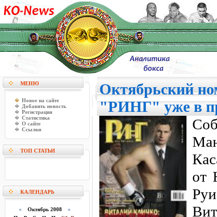
МЕНЮ
Октябрьский но
Новое на сайте
"РИНГ" уже в п
Добавить новость
Регистрация
Статистика
Со
О сайте
Ссылки
Ма
ТОП СТАТЬИ
Кас
от 
Руи
КАЛЕНДАРЬ
Ви
«
Октябрь 2008
»