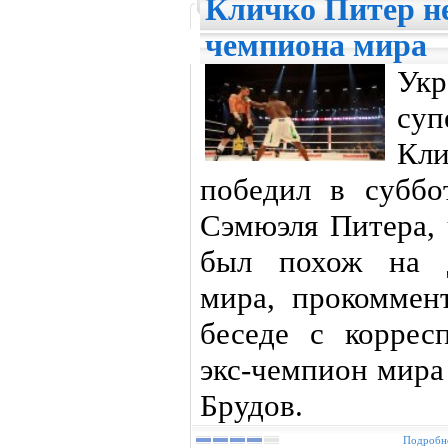
Кличко Питер не
чемпиона мира
Ук
су
Кл
победил в суббо
Сэмюэля Питера, 
был похож на д
мира, прокоммен
беседе с корре
экс-чемпион мира 
Брудов.
Подробне