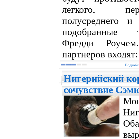
легкого, пер
полусреднего и 
подобранные 
Фредди Роучем
партнеров входят:
Подробне
Нигерийский ко
сочувствие Сэм
Мон
Ни
Об
вы