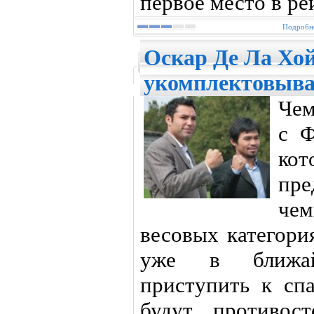
первое место в р
Подробне
Оскар Де Ла Хо
укомплектовыва
Чем
с Ф
ко
пре
че
весовых категори
уже в ближай
приступить к сп
будут противос