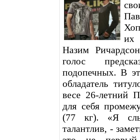
св
Па
Хоп
их
Назим Ричардсон
голос предск
подопечных. В э
обладатель тит
весе 26-летний 
для себя промеж
(77 кг). «Я сл
талантлив, - заме
это не первый