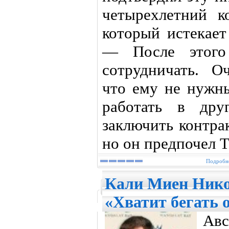
четырехлетний к
который истекает
— После этог
сотрудничать. О
что ему не нужн
работать в дру
заключить контра
но он предпочел T
Подробне
Кали Миен Нико
«Хватит бегать 
Авс