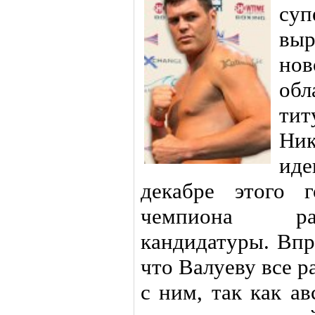
суп
выр
но
об
ти
Ник
иде
декабре этого 
чемпиона рас
кандидатуры. Впр
что Валуеву все р
с ним, так как а