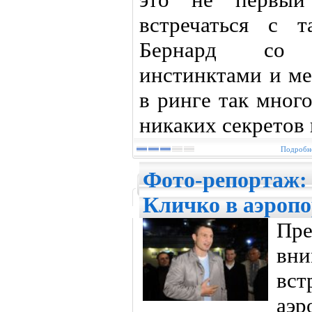
встречаться с 
Бернард со 
инстинктами и ме
в ринге так много
никаких секретов 
Подробне
Фото-репортаж:
Кличко в аэроп
Пр
вни
вст
аэр