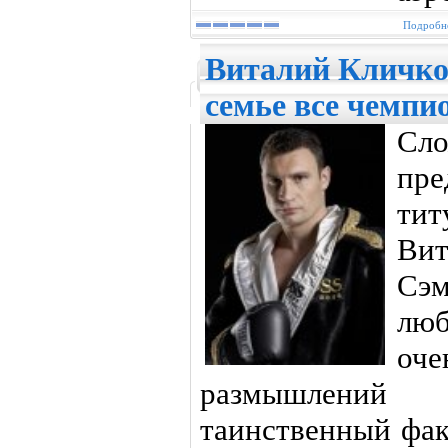
Подробне
Виталий Кличко:
семье все чемпи
Сл
пр
ти
Ви
Сэм
люб
оч
размышлений
таинственный фак