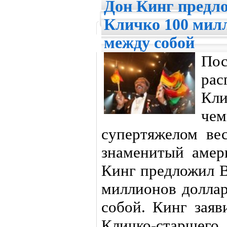
Дон Кинг предл
Кличко 100 милл
между собой
По
ра
Кл
че
супертяжелом ве
знаменитый амер
Кинг предложил 
миллионов доллар
собой. Кинг заяв
Кличко-старшег