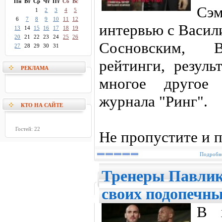
Пн
Вт
Ср
Чт
Пт
Сб
Вс
Сэ
1
2
3
4
5
6
7
8
9
10
11
12
интервью с Васил
13
14
15
16
17
18
19
20
21
22
23
24
25
26
Сосновским, В
27
28
29
30
31
рейтинги, резуль
РЕКЛАМА
многое другое
журнала "Ринг".
КТО НА САЙТЕ
Гостей: 22
Не пропустите и п
Подробне
Тренеры Павлик
своих подопечн
В х