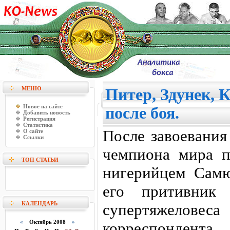
МЕНЮ
Питер, Здунек, 
Новое на сайте
после боя.
Добавить новость
Регистрация
Статистика
После завоевания
О сайте
Ссылки
чемпиона мира 
ТОП СТАТЬИ
нигерийцем Самю
его притивник 
КАЛЕНДАРЬ
супертяжеловес
«
Октябрь 2008
»
корреспондента.