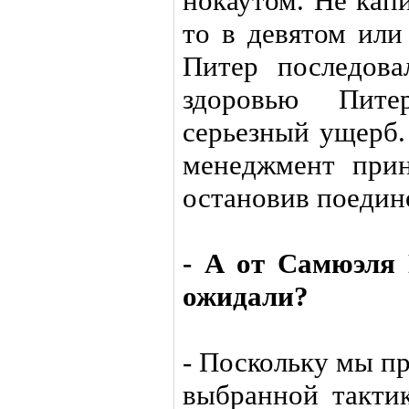
нокаутом. Не кап
то в девятом или
Питер последов
здоровью Пит
серьезный ущерб.
менеджмент прин
остановив поедин
- А от Самюэля
ожидали?
- Поскольку мы п
выбранной такти