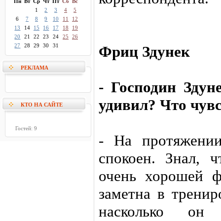
Пн
Вт
Ср
Чт
Пт
Сб
Вс
1
2
3
4
5
6
7
8
9
10
11
12
13
14
15
16
17
18
19
20
21
22
23
24
25
26
27
28
29
30
31
Фриц Здунек
РЕКЛАМА
- Господин Здун
удивил? Что чувс
КТО НА САЙТЕ
Гостей: 9
- На протяжени
спокоен. Знал, 
очень хорошей ф
заметна в тренир
насколько он