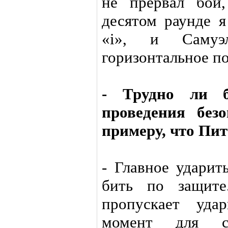
не прервал бой
десятом раунде я
«i», и Самуэ
горизонтальное п
- Трудно ли б
проведения без
примеру, что Пи
- Главное ударит
бить по защите
пропускает уд
момент для со