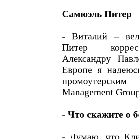
Самюэль Питер
- Виталий – вел
Питер корресп
Александру Пав
Европе я надеюс
промоутерским
Мanagement Group
- Что скажите о б
- Думаю, что Кли