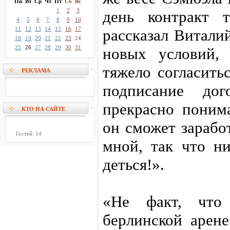
Пн
Вт
Ср
Чт
Пт
Сб
Вс
1
2
3
день контракт 
4
5
6
7
8
9
10
11
12
13
14
15
16
17
рассказал Витали
18
19
20
21
22
23
24
25
26
27
28
29
30
31
новых условий,
тяжело согласить
РЕКЛАМА
подписание дог
прекрасно поним
КТО НА САЙТЕ
он сможет зарабо
Гостей: 14
мной, так что н
деться!».
«Не факт, что
берлинской арен