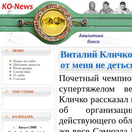
МЕНЮ
Виталий Кличко
Новое на сайте
от меня не детьс
Добавить новость
Регистрация
Статистика
Почетный чемпио
О сайте
Ссылки
супертяжелом в
ТОП СТАТЬИ
Кличко рассказал
об организац
КАЛЕНДАРЬ
действующего обл
«
Август 2008
»
же весе Сэмюэла 